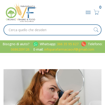
0
Bisogno di aiuto?
Whatsapp:
366 35 95 627
Telefono:
0686209126
E-mail:
infoparafarmaciaovf@gmail.com
Home
Blog
Articoli di giugno 2026