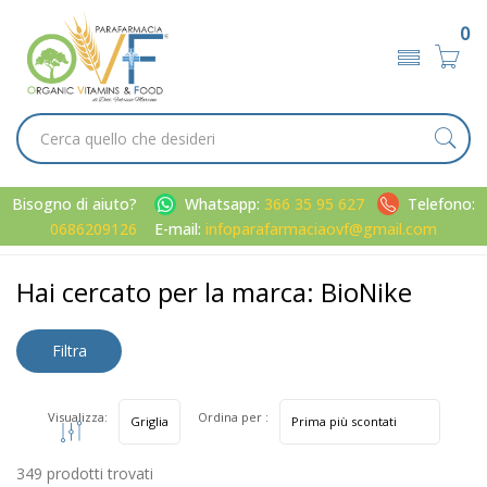
0
Bisogno di aiuto?
Whatsapp:
366 35 95 627
Telefono:
0686209126
E-mail:
infoparafarmaciaovf@gmail.com
Home
Marche parafarmaci
BioNike
Hai cercato per la marca: BioNike
Filtra
risultati
Visualizza:
Ordina per :
349 prodotti trovati