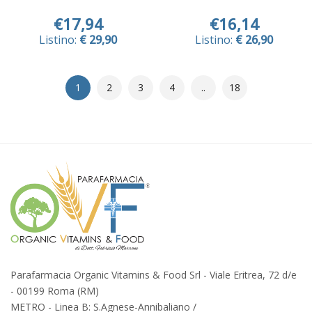
€17,94
€16,14
Listino:
€ 29,90
Listino:
€ 26,90
1
2
3
4
..
18
Parafarmacia Organic Vitamins & Food Srl - Viale Eritrea, 72 d/e
- 00199 Roma (RM)
METRO - Linea B: S.Agnese-Annibaliano /