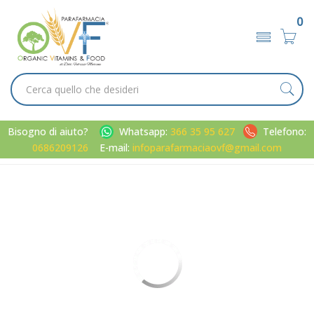
0
Bisogno di aiuto?
Whatsapp:
366 35 95 627
Telefono:
0686209126
E-mail:
infoparafarmaciaovf@gmail.com
Home
Categorie
libri scientifici