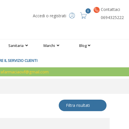
Contattaci
0
Accedi o registrati
0694325222
Sanitaria
Marchi
Blog
 IL SERVIZIO CLIENTI
arafarmaciaovf@gmail.com
Filtra risultati