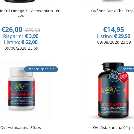
ic Krill Omega 3 + Astaxantina 180
Ovf Anti Suox Cbs 90 cp
cps
€26,00
€14,95
€29,90
Risparmi:
€ 3,90
Listino:
€ 29,90
Listino:
€ 52,00
09/08/2026 23:59
09/08/2026 23:59
Prezzo speciale
Prezzo 
Ovf Astaxantina 30cps
Ovf Astaxantina 90cps