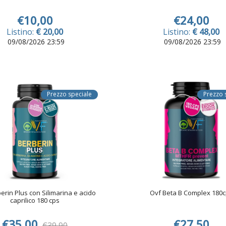
€10,00
€24,00
Listino:
€ 20,00
Listino:
€ 48,00
09/08/2026 23:59
09/08/2026 23:59
Prezzo speciale
Prezzo 
erin Plus con Silimarina e acido
Ovf Beta B Complex 180
caprilico 180 cps
€35,00
€27,50
€39,90