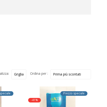
alizza:
Ordina per :
speciale
Prezzo speciale
-41%