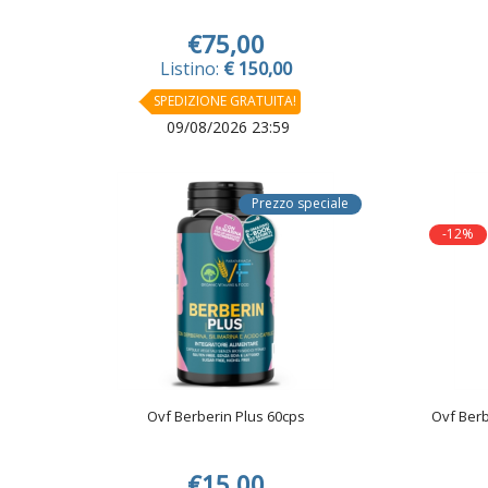
€75,00
Listino:
€ 150,00
SPEDIZIONE GRATUITA!
09/08/2026 23:59
Prezzo speciale
-12%
Ovf Berberin Plus 60cps
Ovf Berb
€15,00