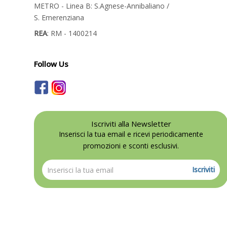
METRO - Linea B: S.Agnese-Annibaliano /
S. Emerenziana
REA
: RM - 1400214
Follow Us
Iscriviti alla Newsletter
Inserisci la tua email e ricevi periodicamente
promozioni e sconti esclusivi.
Iscriviti