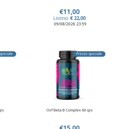
€11,00
Listino:
€ 22,00
09/08/2026 23:59
speciale
Prezzo speciale
cps
Ovf Beta B Complex 60 cps
€15,00