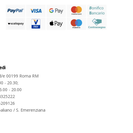
edi
2 d/e 00199 Roma RM
30 - 20.30;
6.00 - 20.00
4325222
6209126
aliano / S. Emerenziana