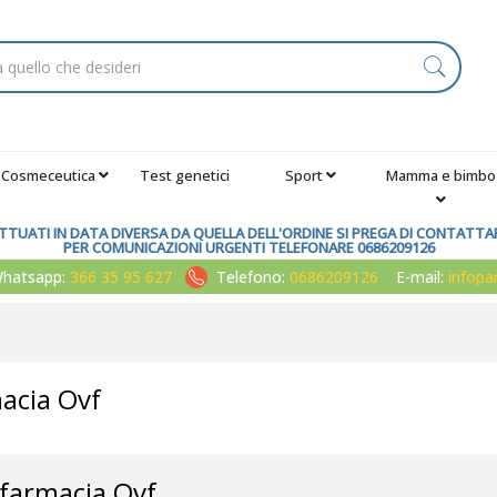
Cosmeceutica
Test genetici
Sport
Mamma e bimbo
TUATI IN DATA DIVERSA DA QUELLA DELL'ORDINE SI PREGA DI CONTATTARE
PER COMUNICAZIONI URGENTI TELEFONARE 0686209126
atsapp:
366 35 95 627
Telefono:
0686209126
E-mail:
infop
macia Ovf
farmacia Ovf