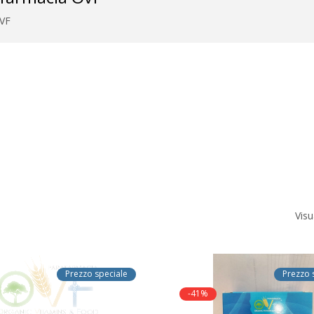
OVF
Visu
Prezzo speciale
Prezzo 
-41%