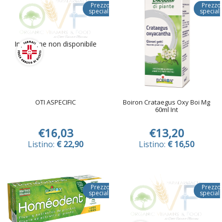
Prezzo
Prezzo
speciale
special
Immagine non disponibile
OTI ASPECIFIC
Boiron Crataegus Oxy Boi Mg
60ml Int
€16,03
€13,20
Listino:
€ 22,90
Listino:
€ 16,50
Prezzo
Prezzo
speciale
special