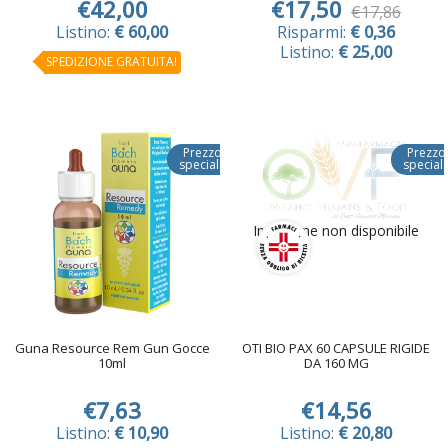
€42,00
€17,50
€17,86
Listino:
€ 60,00
Risparmi:
€ 0,36
Listino:
€ 25,00
SPEDIZIONE GRATUITA!
Prezzo
Prezzo
speciale
special
Immagine non disponibile
Guna Resource Rem Gun Gocce
OTI BIO PAX 60 CAPSULE RIGIDE
10ml
DA 160 MG
€7,63
€14,56
Listino:
€ 10,90
Listino:
€ 20,80