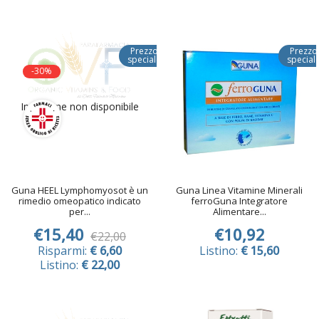
Prezzo
Prezzo
speciale
special
-30%
Immagine non disponibile
Guna HEEL Lymphomyosot è un
Guna Linea Vitamine Minerali
rimedio omeopatico indicato
ferroGuna Integratore
per...
Alimentare...
€15,40
€10,92
€22,00
Risparmi:
€ 6,60
Listino:
€ 15,60
Listino:
€ 22,00