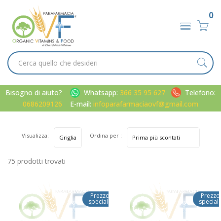
0
Bisogno di aiuto?
Whatsapp:
366 35 95 627
Telefono:
0686209126
E-mail:
infoparafarmaciaovf@gmail.com
Visualizza:
Ordina per :
75 prodotti trovati
Prezzo
Prezzo
speciale
special