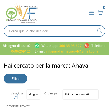
0
Bisogno di aiuto?
Whatsapp:
366 35 95 627
Telefono:
0686209126
E-mail:
infoparafarmaciaovf@gmail.com
Home
Marche parafarmaci
Ahava
Hai cercato per la marca: Ahava
Filtra
risultati
Visualizza:
Ordina per :
3 prodotti trovati