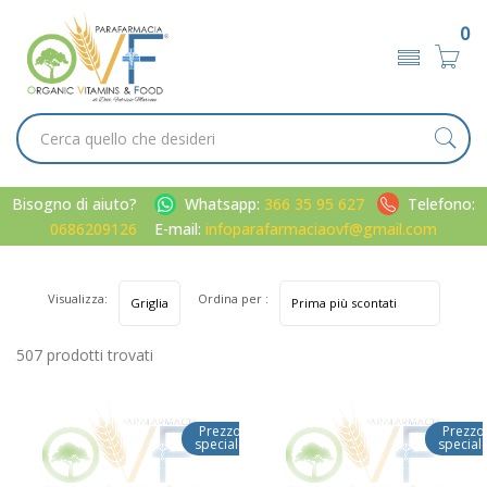
0
Bisogno di aiuto?
Whatsapp:
366 35 95 627
Telefono:
0686209126
E-mail:
infoparafarmaciaovf@gmail.com
Visualizza:
Ordina per :
507 prodotti trovati
Prezzo
Prezzo
speciale
special