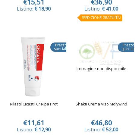
€15,51
€36,90
Listino:
€ 18,90
Listino:
€ 41,00
SPEDIZIONE GRATUITA!
Prezzo
Prezzo
speciale
special
Immagine non disponibile
Rilastil Cicastil Cr Ripa Prot
Shakti Crema Viso Molywind
€11,61
€46,80
Listino:
€ 12,90
Listino:
€ 52,00