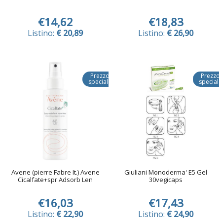
€14,62
€18,83
Listino:
€ 20,89
Listino:
€ 26,90
Prezzo
Prezzo
speciale
special
Avene (pierre Fabre It.) Avene
Giuliani Monoderma' E5 Gel
Cicalfate+spr Adsorb Len
30vegicaps
€16,03
€17,43
Listino:
€ 22,90
Listino:
€ 24,90