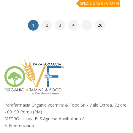
SPEDIZIONE GRATUITA!
1
2
3
4
..
26
Parafarmacia Organic Vitamins & Food Srl - Viale Eritrea, 72 d/e
- 00199 Roma (RM)
METRO - Linea B: S.Agnese-Annibaliano /
S. Emerenziana