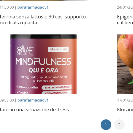
11:50:00 |
parafarmaciaovf
24/01/20
ferrina senza lattosio 30 cps: supporto
Epigen
io di alta qualità
e il be
09:53:00 |
parafarmaciaovf
17/01/20
arci in una situazione di stress
Kloran
1
2