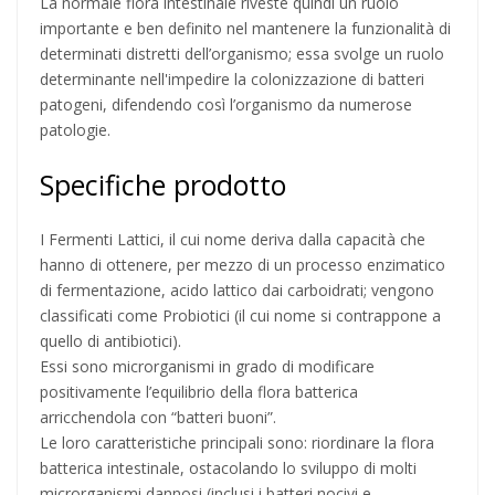
La normale flora intestinale riveste quindi un ruolo
importante e ben definito nel mantenere la funzionalità di
determinati distretti dell’organismo; essa svolge un ruolo
determinante nell'impedire la colonizzazione di batteri
patogeni, difendendo così l’organismo da numerose
patologie.
Specifiche prodotto
I Fermenti Lattici, il cui nome deriva dalla capacità che
hanno di ottenere, per mezzo di un processo enzimatico
di fermentazione, acido lattico dai carboidrati; vengono
classificati come Probiotici (il cui nome si contrappone a
quello di antibiotici).
Essi sono microrganismi in grado di modificare
positivamente l’equilibrio della flora batterica
arricchendola con “batteri buoni”.
Le loro caratteristiche principali sono: riordinare la flora
batterica intestinale, ostacolando lo sviluppo di molti
microrganismi dannosi (inclusi i batteri nocivi e