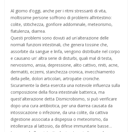
Al giorno d'oggi, anche per i ritmi stressanti di vita,
moltissime persone soffrono di problemi all’intestino:
colite, stitichezza, gonfiore addominale, meteorismo,
flatulenza, diarrea.
Questi problemi sono dovuti ad un'alterazione delle
normali funzioni intestinali, che genera tossine che,
assorbite da sangue e linfa, vengono distribuite nel corpo
e causano un' altra serie di disturbi, quali mal di testa,
nervosismo, ansia, depressione, alito cattivo, riniti, acne,
dermatiti, eczemi, stanchezza cronica, invecchiamento
della pelle, dolori articolari, artropatie croniche.
Sicuramente la dieta esercita una notevole influenza sulla
composizione della flora intestinale batterica, ma
quest'alterazione detta Dismicrobismo, si può verificare
dopo una cura antibiotica, per una diarrea causata da
intossicazione o infezione, da una colite, da cattiva
digestione associata a dispepsia o meteorismo, da
intolleranza al lattosio, da difese immunitarie basse…