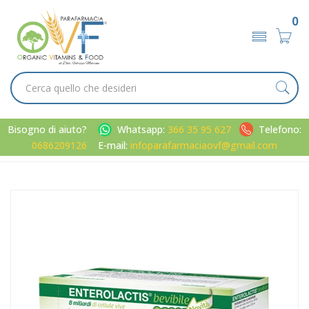
0
Bisogno di aiuto?
Whatsapp:
366 35 95 627
Telefono:
0686209126
E-mail:
infoparafarmaciaovf@gmail.com
Home
Catalogo
/
Apparato digerente
/
Fermenti lattici
Sofar Linea Intestino Sano Enterolactis Integratore Fermenti
Lattici 12 Fiale