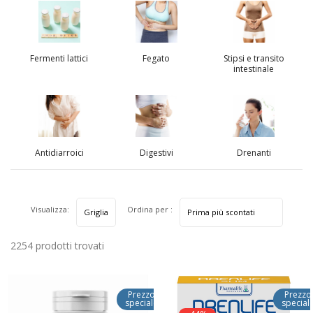
Fermenti lattici
Fegato
Stipsi e transito
intestinale
Antidiarroici
Digestivi
Drenanti
Visualizza:
Ordina per :
2254 prodotti trovati
Prezzo
Prezzo
speciale
special