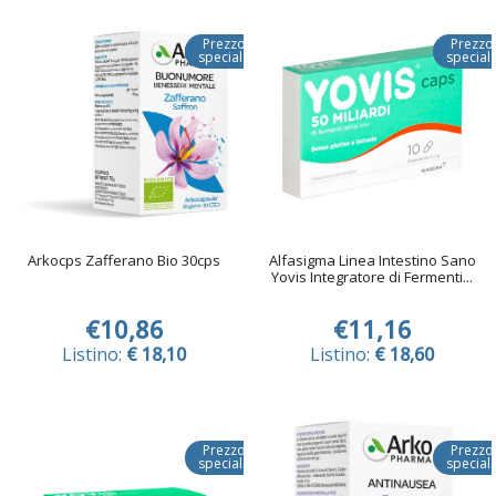
Prezzo
Prezzo
speciale
special
Arkocps Zafferano Bio 30cps
Alfasigma Linea Intestino Sano
Yovis Integratore di Fermenti...
€10,86
€11,16
Listino:
€ 18,10
Listino:
€ 18,60
Prezzo
Prezzo
speciale
special