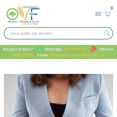
0
Bisogno di aiuto?
Whatsapp:
366 35 95 627
Telefono:
0686209126
E-mail:
infoparafarmaciaovf@gmail.com
Home
Categorie
Apparato digerente