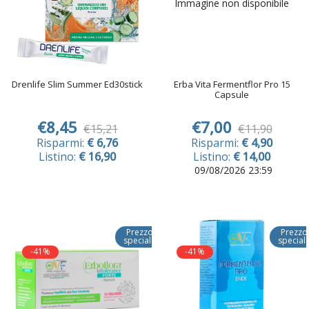
Immagine non disponibile
Drenlife Slim Summer Ed30stick
Erba Vita Fermentflor Pro 15
Capsule
€8,45
€7,00
€15,21
€11,90
Risparmi:
€ 6,76
Risparmi:
€ 4,90
Listino:
€ 16,90
Listino:
€ 14,00
09/08/2026 23:59
Prezzo
Prezzo
speciale
special
-41%
-41%