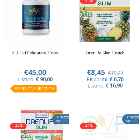
-44%
2+1 Ovf Polidatina 30cps
Drenlife Slim 30stick
€45,00
€8,45
€15,21
Listino:
€ 90,00
Risparmi:
€ 6,76
Listino:
€ 16,90
SPEDIZIONE GRATUITA!
Prezzo
Prezzo
speciale
special
-44%
-41%