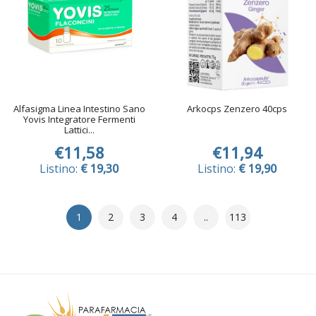
Alfasigma Linea Intestino Sano
Arkocps Zenzero 40cps
Yovis Integratore Fermenti
Lattici...
€11,58
€11,94
Listino:
€ 19,30
Listino:
€ 19,90
1
2
3
4
..
113