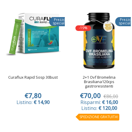
Prezzo
Prezzo
speciale
special
-19%
Curaflux Rapid Sosp 30bust
2+1 Ovf Bromelina
Brasiliana120cps
gastroresistenti
€7,80
€70,00
€86,00
Listino:
€ 14,90
Risparmi:
€ 16,00
Listino:
€ 120,00
SPEDIZIONE GRATUITA!