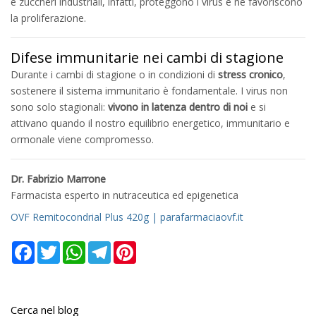
e zuccheri industriali, infatti, proteggono i virus e ne favoriscono
la proliferazione.
Difese immunitarie nei cambi di stagione
Durante i cambi di stagione o in condizioni di
stress cronico
,
sostenere il sistema immunitario è fondamentale. I virus non
sono solo stagionali:
vivono in latenza dentro di noi
e si
attivano quando il nostro equilibrio energetico, immunitario e
ormonale viene compromesso.
Dr. Fabrizio Marrone
Farmacista esperto in nutraceutica ed epigenetica
OVF Remitocondrial Plus 420g | parafarmaciaovf.it
Facebook
Twitter
WhatsApp
Telegram
Pinterest
Cerca nel blog