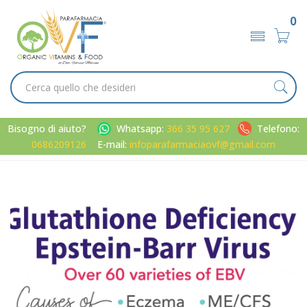
0
Bisogno di aiuto?
Whatsapp:
366 35 95 627
Telefono:
0686209126
E-mail:
infoparafarmaciaovf@gmail.com
Home
Blog
Salute generale
Virus latenti e salute cellulare