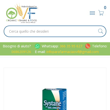
0
Bisogno di aiuto?
Whatsapp:
366 35 95 627
Telefono:
0686209126
E-mail:
infoparafarmaciaovf@gmail.com
Home
Catalogo
/
Occhi
/
Preparati occhi
Alcon Italia Linea Salute dell'Occhio Systane GEL DROPS
Collirio Lubrificante