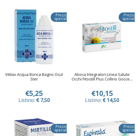
Prezzo
Prezzo
speciale
special
Vitilax Acqua Borica Bagno Ocul
Aboca Integratori Linea Salute
Ster
Occhi Fitostill Plus Collirio Gocce...
€5,25
€10,15
Listino:
€ 7,50
Listino:
€ 14,50
Prezzo
Prezzo
speciale
special