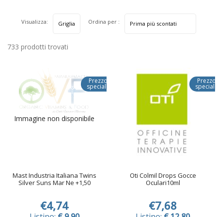
Visualizza:
Ordina per :
733 prodotti trovati
Prezzo
Prezzo
speciale
special
Immagine non disponibile
Mast Industria Italiana Twins
Oti Colmil Drops Gocce
Silver Suns Mar Ne +1,50
Oculari10ml
€4,74
€7,68
Listino:
€ 9,90
Listino:
€ 12,80