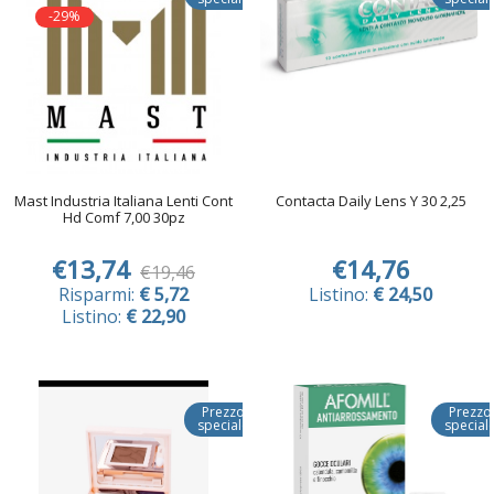
-29%
Mast Industria Italiana Lenti Cont
Contacta Daily Lens Y 30 2,25
Hd Comf 7,00 30pz
€13,74
€14,76
€19,46
Risparmi:
€ 5,72
Listino:
€ 24,50
Listino:
€ 22,90
Prezzo
Prezzo
speciale
special