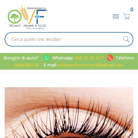
0
Bisogno di aiuto?
Whatsapp:
366 35 95 627
Telefono:
0686209126
E-mail:
infoparafarmaciaovf@gmail.com
Home
Categorie
Occhi