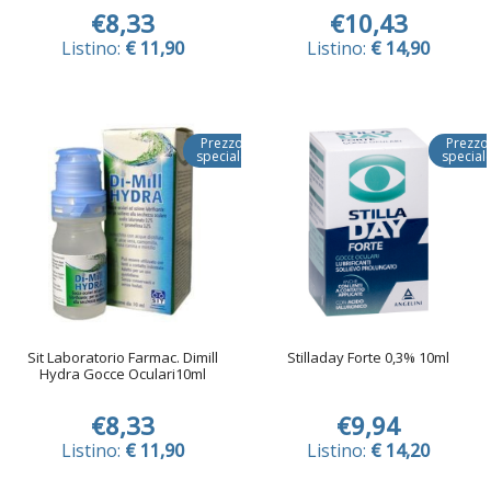
€8,33
€10,43
Listino:
€ 11,90
Listino:
€ 14,90
Prezzo
Prezzo
speciale
special
Sit Laboratorio Farmac. Dimill
Stilladay Forte 0,3% 10ml
Hydra Gocce Oculari10ml
€8,33
€9,94
Listino:
€ 11,90
Listino:
€ 14,20