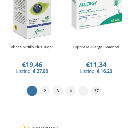
Aboca Mirtillo Plus 70opr
Euphralia Allergy 15monod
€19,46
€11,34
Listino:
€ 27,80
Listino:
€ 16,20
1
2
3
4
..
37