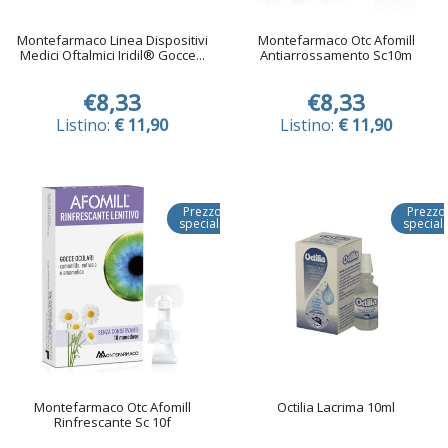
Montefarmaco Linea Dispositivi
Montefarmaco Otc Afomill
Medici Oftalmici Iridil® Gocce...
Antiarrossamento Sc10m
€8,33
€8,33
Listino:
€ 11,90
Listino:
€ 11,90
Prezzo
Prezzo
speciale
special
Montefarmaco Otc Afomill
Octilia Lacrima 10ml
Rinfrescante Sc 10f