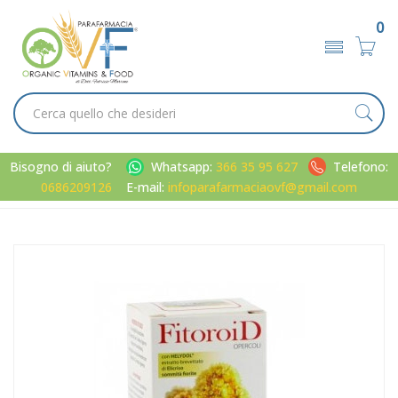
0
Bisogno di aiuto?
Whatsapp:
366 35 95 627
Telefono:
0686209126
E-mail:
infoparafarmaciaovf@gmail.com
Home
Catalogo
/
Metabolismo
Aboca Linea Microcircolo Venoso FitoroiD Integratore
Alimentare 50 Opercoli