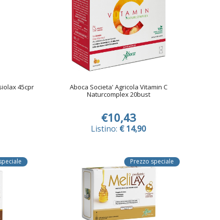
siolax 45cpr
Aboca Societa' Agricola Vitamin C
Naturcomplex 20bust
€10,43
Listino:
€ 14,90
speciale
Prezzo speciale