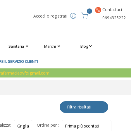
Contattaci
0
Accedi o registrati
0694325222
Sanitaria
Marchi
Blog
 IL SERVIZIO CLIENTI
arafarmaciaovf@gmail.com
Filtra risultati
alizza:
Ordina per :