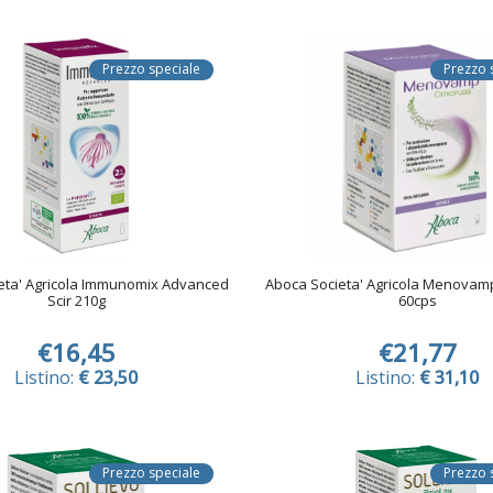
Prezzo speciale
Prezzo 
eta' Agricola Immunomix Advanced
Aboca Societa' Agricola Menovamp
Scir 210g
60cps
€16,45
€21,77
Listino:
€ 23,50
Listino:
€ 31,10
Prezzo speciale
Prezzo 