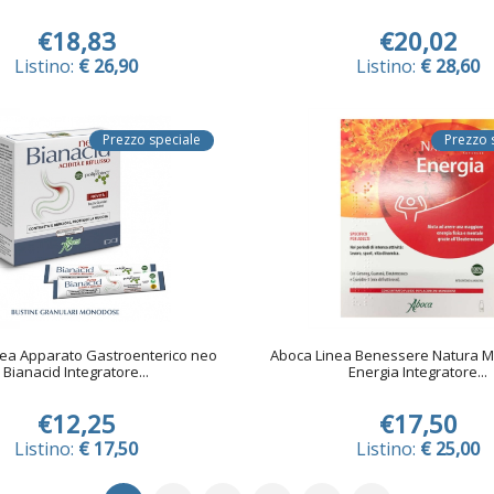
€18,83
€20,02
Listino:
€ 26,90
Listino:
€ 28,60
Prezzo speciale
Prezzo 
nea Apparato Gastroenterico neo
Aboca Linea Benessere Natura M
Bianacid Integratore...
Energia Integratore...
€12,25
€17,50
Listino:
€ 17,50
Listino:
€ 25,00