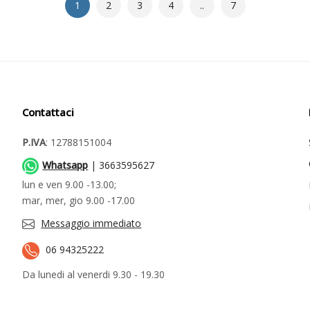
1
2
3
4
..
7
Contattaci
P.IVA
: 12788151004
Whatsapp
| 3663595627
lun e ven 9.00 -13.00;
mar, mer, gio 9.00 -17.00
Messaggio immediato
06 94325222
Da lunedi al venerdi 9.30 - 19.30