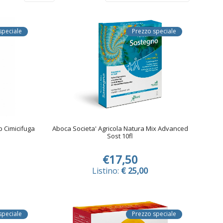
speciale
Prezzo speciale
 Cimicifuga
Aboca Societa' Agricola Natura Mix Advanced
Sost 10fl
€17,50
Listino:
€ 25,00
speciale
Prezzo speciale