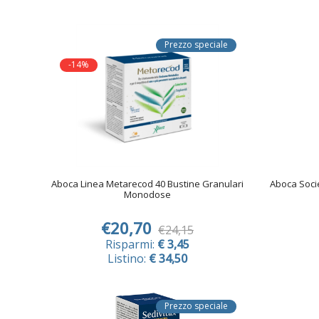
Prezzo speciale
-14%
Aboca Linea Metarecod 40 Bustine Granulari
Aboca Soci
Monodose
€20,70
€24,15
Risparmi:
€ 3,45
Listino:
€ 34,50
Prezzo speciale