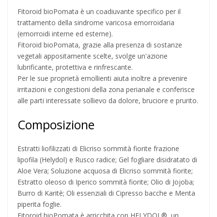
Fitoroid bioPomata è un coadiuvante specifico per il
trattamento della sindrome varicosa emorroidaria
(emorroidi interne ed esterne).
Fitoroid bioPomata, grazie alla presenza di sostanze
vegetali appositamente scelte, svolge un'azione
lubrificante, protettiva e rinfrescante.
Per le sue proprietà emollienti aiuta inoltre a prevenire
irritazioni e congestioni della zona perianale e conferisce
alle parti interessate sollievo da dolore, bruciore e prurito.
Composizione
Estratti liofilizzati di Elicriso sommità fiorite frazione
lipofila (Helydol) e Rusco radice; Gel fogliare disidratato di
Aloe Vera; Soluzione acquosa di Elicriso sommità fiorite;
Estratto oleoso di Iperico sommità fiorite; Olio di Jojoba;
Burro di Karitè; Oli essenziali di Cipresso bacche e Menta
piperita foglie.
Fitoroid bioPomata è arricchita con HELYDOL®, un