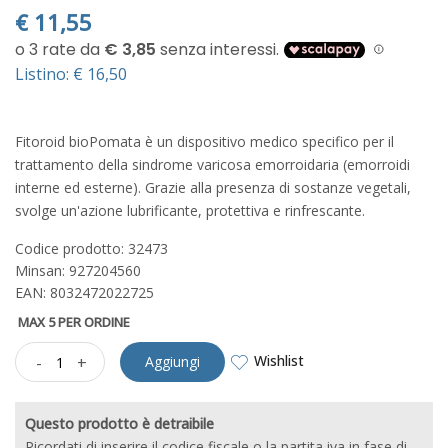
€
11,55
Listino: € 16,50
Fitoroid bioPomata è un dispositivo medico specifico per il
trattamento della sindrome varicosa emorroidaria (emorroidi
interne ed esterne). Grazie alla presenza di sostanze vegetali,
svolge un'azione lubrificante, protettiva e rinfrescante.
Codice prodotto: 32473
Minsan:
927204560
EAN: 8032472022725
MAX 5 PER ORDINE
Wishlist
-
+
Aggiungi
Questo prodotto è detraibile
Ricordati di inserire il codice fiscale o la partita iva in fase di