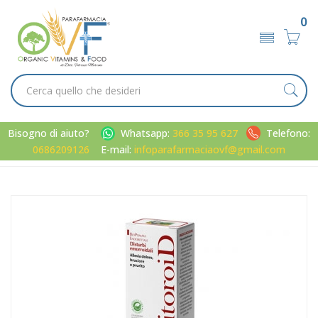
0
Bisogno di aiuto?
Whatsapp:
366 35 95 627
Telefono:
0686209126
E-mail:
infoparafarmaciaovf@gmail.com
Home
Catalogo
/
Metabolismo
Aboca Linea Dispositivi Medici Neo FitoroiD BioPomata per il
Microcircolo 40 ml