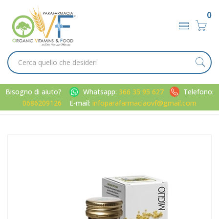
0
Bisogno di aiuto?
Whatsapp:
366 35 95 627
Telefono:
0686209126
E-mail:
infoparafarmaciaovf@gmail.com
Home
Catalogo
/
Metabolismo
Aboca Integratori Linea Capelli e Unghie Miglio Concentrato
Totale 50 Opercoli