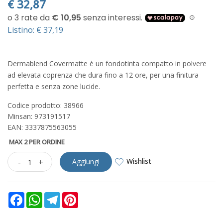
€
32,87
Listino: € 37,19
Dermablend Covermatte è un fondotinta compatto in polvere
ad elevata coprenza che dura fino a 12 ore, per una finitura
perfetta e senza zone lucide.
Codice prodotto: 38966
Minsan:
973191517
EAN: 3337875563055
MAX 2 PER ORDINE
Wishlist
-
+
Aggiungi
Facebook
WhatsApp
Telegram
Pinterest