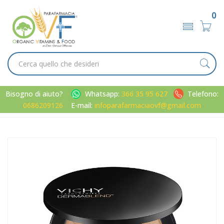
0
Bisogno di aiuto?
Whatsapp:
366 35 95 627
Telefono:
0686209126
E-mail:
infoparafarmaciaovf@gmail.com
Home
Catalogo
/
Viso
/
Trucco
Vichy Make-up Linea Dermablend Covermatte Fondotinta
Elevata Coprenza 45