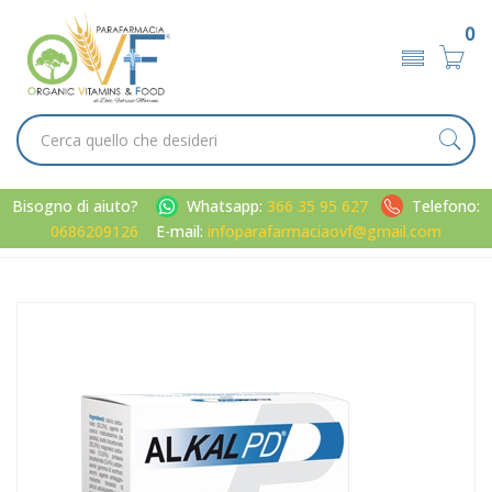
0
Bisogno di aiuto?
Whatsapp:
366 35 95 627
Telefono:
0686209126
E-mail:
infoparafarmaciaovf@gmail.com
Home
Catalogo
/
Sport
/
Preparati per lo sport
Professional Dietetics Linea Integrazione Sportiva ALKALPD
Integratori 20 Buste