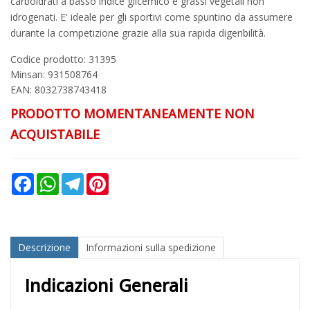
carboidrati a basso indice glicemico e grassi vegetali non
idrogenati. E' ideale per gli sportivi come spuntino da assumere
durante la competizione grazie alla sua rapida digeribilità.
Codice prodotto: 31395
Minsan:
931508764
EAN: 8032738743418
PRODOTTO MOMENTANEAMENTE NON
ACQUISTABILE
Facebook
WhatsApp
Telegram
Pinterest
Descrizione
Informazioni sulla spedizione
Indicazioni Generali