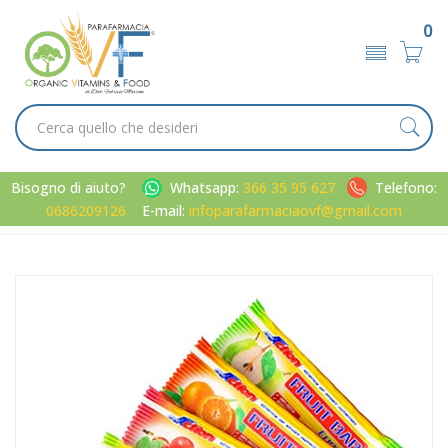
0
Bisogno di aiuto?
Whatsapp:
366 35 95 627
Telefono:
0686209126
E-mail:
infoparafarmaciaovf@gmail.com
Home
Catalogo
/
Sport
/
Preparati per lo sport
ProAction Linea Sportivi Fruit Bar Energia Integratore
Alimentare Mirtillo 40 g