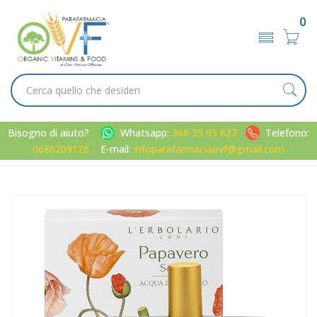
0
Bisogno di aiuto?
Whatsapp:
366 35 95 627
Telefono:
0686209126
E-mail:
infoparafarmaciaovf@gmail.com
Home
Catalogo
/
Uomo
/
Profumi / deodoranti
L'Erbolario Linea Papavero Soave Elasticizzante Tonificante
Acqua Profumata 50ml