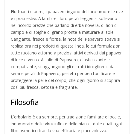
Fluttuanti e aerei, i papaveri tingono del loro umore le rive
e i prati estivi. A lambire i loro petali leggeri si sollevano
nel ricordo brezze che parlano di erba novella, di fiori di
campo e di spighe di grano pronte a maturare al sole.
Cangiante, fresca e fiorita, la nota del Papavero soave si
replica ora nei prodotti di questa linea, le cui formulazioni
tutte ruotano attorno a preziosi attivi derivati dai papaveri
di luce e vento. All'olio di Papavero, elasticizzante e
compattante, si aggiungono gli estratti idroglicerici da
semi e petali di Papavero, perfetti per ben tonificare e
proteggere la pelle del corpo, che ogni giorno si scoprirà
così più fresca, setosa e fragrante.
Filosofia
L'erbolario è da sempre, per tradizione familiare e locale,
innamorato delle virtù infinite delle piante, dalle quali ogni
fitocosmetico trae la sua efficacia e piacevolezza.