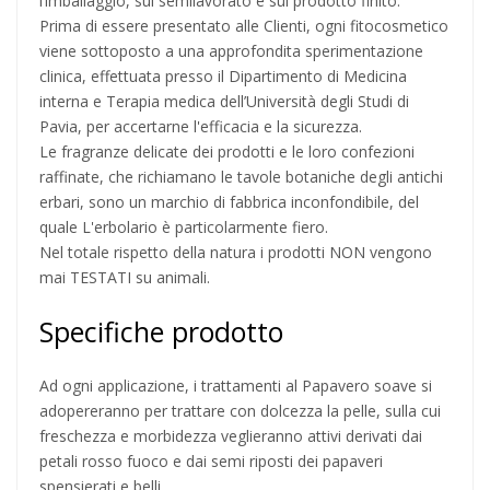
l’imballaggio, sul semilavorato e sul prodotto finito.
Prima di essere presentato alle Clienti, ogni fitocosmetico
viene sottoposto a una approfondita sperimentazione
clinica, effettuata presso il Dipartimento di Medicina
interna e Terapia medica dell’Università degli Studi di
Pavia, per accertarne l'efficacia e la sicurezza.
Le fragranze delicate dei prodotti e le loro confezioni
raffinate, che richiamano le tavole botaniche degli antichi
erbari, sono un marchio di fabbrica inconfondibile, del
quale L'erbolario è particolarmente fiero.
Nel totale rispetto della natura i prodotti NON vengono
mai TESTATI su animali.
Specifiche prodotto
Ad ogni applicazione, i trattamenti al Papavero soave si
adopereranno per trattare con dolcezza la pelle, sulla cui
freschezza e morbidezza veglieranno attivi derivati dai
petali rosso fuoco e dai semi riposti dei papaveri
spensierati e belli.