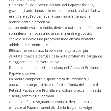
L'estratto fluido ricavato dai fiori del Papaver rhoeas,
grazie agli antocianosidi in esso contenuti, andrà infatti a
esercitare sull'epidermide la sua importante azione
antiossidante e protettiva.
Un secondo estratto fluido, derivato dai semi del Papaver
somniferum e ricchissimo in sali minerali e glucosio,
esplicherà inoltre una pregevolissima attività idratante,
addolcente e tonificante.
Efficacemente curata, la pelle riemergerà così più
vellutata, tonica e perfusa dalla nota profumata cangiante
e leggiadra del Papavero soave.
Due anime, due umori si fondono nell'Acqua di Profumo
Papavero soave.
La natura campestre e spensierata dei rosolacci, i
papaveri di campo, si ricrea infatti sull'onda delle note di
Petali di Papavero e Prunella e si colora di accenni freschi
e fioriti, femminili e leggiadri.
Quando si fa più sognante e esotica, densa e misteriosa
è invece al Papaver orientalis che la fragranza volge il