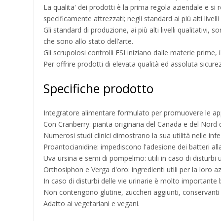
La qualita' dei prodotti è la prima regola aziendale e si r
specificamente attrezzati; negli standard ai più alti livell
Gli standard di produzione, ai più alti livelli qualitativi
che sono allo stato dell’arte.
Gli scrupolosi controlli ESI iniziano dalle materie prime,
Per offrire prodotti di elevata qualità ed assoluta sicure
Specifiche prodotto
Integratore alimentare formulato per promuovere le apposi
Con Cranberry: pianta originaria del Canada e del Nord degl
Numerosi studi clinici dimostrano la sua utilità nelle infe
Proantocianidine: impediscono l'adesione dei batteri alla
Uva ursina e semi di pompelmo: utili in caso di disturbi u
Orthosiphon e Verga d'oro: ingredienti utili per la loro az
In caso di disturbi delle vie urinarie è molto importante
Non contengono glutine, zuccheri aggiunti, conservanti agg
Adatto ai vegetariani e vegani.