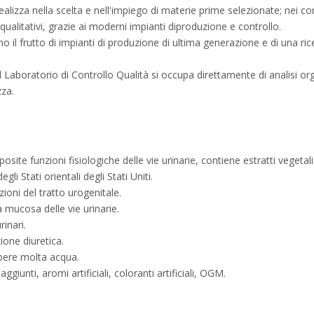
ealizza nella scelta e nell'impiego di materie prime selezionate; nei contr
i qualitativi, grazie ai moderni impianti diproduzione e controllo.
, sono il frutto di impianti di produzione di ultima generazione e di una 
 il Laboratorio di Controllo Qualità si occupa direttamente di analisi o
zza.
te funzioni fisiologiche delle vie urinarie, contiene estratti vegetali n
i Stati orientali degli Stati Uniti.
zioni del tratto urogenitale.
 mucosa delle vie urinarie.
rinari.
ione diuretica.
 bere molta acqua.
iunti, aromi artificiali, coloranti artificiali, OGM.