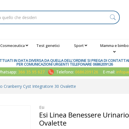
Cosmeceutica
Test genetici
Sport
Mamma e bimbo
TUATI IN DATA DIVERSA DA QUELLA DELL'ORDINE SI PREGA DI CONTATTARE
PER COMUNICAZIONI URGENTI TELEFONARE 0686209126
atsapp:
366 35 95 627
Telefono:
0686209126
E-mail:
infop
io Cranberry Cyst Integratore 30 Ovalette
Esi
Esi Linea Benessere Urinari
Ovalette