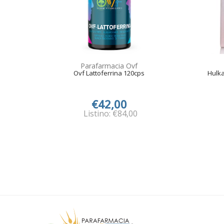
Parafarmacia Ovf
Ovf Lattoferrina 120cps
Hulka
€42,00
Listino: €84,00