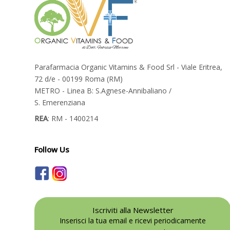
Parafarmacia Organic Vitamins & Food Srl - Viale Eritrea,
72 d/e - 00199 Roma (RM)
METRO - Linea B: S.Agnese-Annibaliano /
S. Emerenziana
REA
: RM - 1400214
Follow Us
Iscriviti alla Newsletter
Inserisci la tua email e ricevi periodicamente