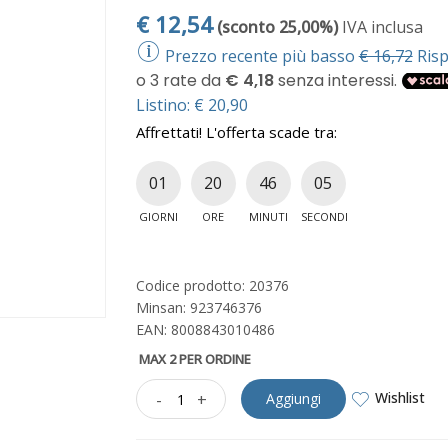
€
12,54
(sconto 25,00%)
IVA inclusa
Prezzo recente più basso
€ 16,72
Risp
Listino: € 20,90
Affrettati! L'offerta scade tra:
01
20
46
04
GIORNI
ORE
MINUTI
SECONDI
Codice prodotto: 20376
Minsan:
923746376
EAN: 8008843010486
MAX 2 PER ORDINE
Wishlist
-
+
Aggiungi