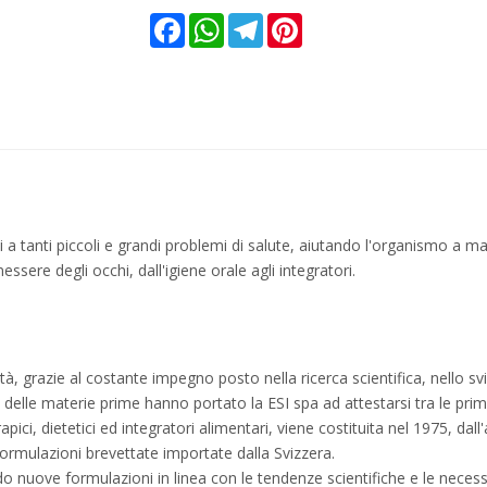
Facebook
WhatsApp
Telegram
Pinterest
oni a tanti piccoli e grandi problemi di salute, aiutando l'organismo 
enessere degli occhi, dall'igiene orale agli integratori.
tà, grazie al costante impegno posto nella ricerca scientifica, nello svi
elle materie prime hanno portato la ESI spa ad attestarsi tra le prime
apici, dietetici ed integratori alimentari, viene costituita nel 1975, da
 formulazioni brevettate importate dalla Svizzera.
ndo nuove formulazioni in linea con le tendenze scientifiche e le neces