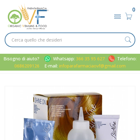
0
Bisogno di aiuto?
Whatsapp:
366 35 95 627
Telefono:
0686209126
E-mail:
infoparafarmaciaovf@gmail.com
Home
Catalogo
/
Capelli
BioNike Linea Shine ON Tintura per Capelli Cute Sensibile 7.4
Biondo Ramato