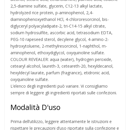
2,5-diamine sulfate, glycerin, C12-13 alkyl lactate,
hydrolyzed rice protein, p-aminophenol, 2,4-
diaminophenoxyethanol HCl, 4-chlororesorcinol, bis-
diglyceryl polyacyladipate-2, tri-C14-15 alkyl citrate,
sodium hydrosulfite, ascorbic acid, tetrasodium EDTA,
PEG-10 rapeseed sterol, decylene glycol, 4-amino-2-
hydroxytoluene, 2-methylresorcinol, 1-naphthol, m-
aminophenol, ethoxydiglycol, oxyquinoline sulfate.
COLOUR REVEALER: aqua (water), hydrogen peroxide,
cetearyl alcohol, laureth-3, ceteareth-20, hexyldecanol,
hexyldecyl laurate, parfum (fragrance), etidronic acid,
oxyquinoline sulfate.
L’elenco degli ingredienti può variare. Vi consigliamo
sempre di leggere gli ingredienti riportati sulle confezioni.
Modalità D'uso
Prima dell’utilizzo, leggere attentamente le istruzioni e
rispettare le precauzioni d’uso riportate sulla confezione e