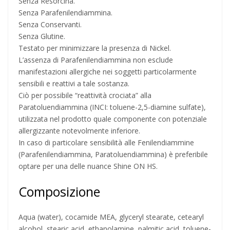
Senza Resorcina.
Senza Parafenilendiammina.
Senza Conservanti.
Senza Glutine.
Testato per minimizzare la presenza di Nickel.
L’assenza di Parafenilendiammina non esclude
manifestazioni allergiche nei soggetti particolarmente
sensibili e reattivi a tale sostanza.
Ciò per possibile “reattività crociata” alla
Paratoluendiammina (INCI: toluene-2,5-diamine sulfate),
utilizzata nel prodotto quale componente con potenziale
allergizzante notevolmente inferiore.
In caso di particolare sensibilità alle Fenilendiammine
(Parafenilendiammina, Paratoluendiammina) è preferibile
optare per una delle nuance Shine ON HS.
Composizione
Aqua (water), cocamide MEA, glyceryl stearate, cetearyl
alcohol, stearic acid, ethanolamine, palmitic acid, toluene-