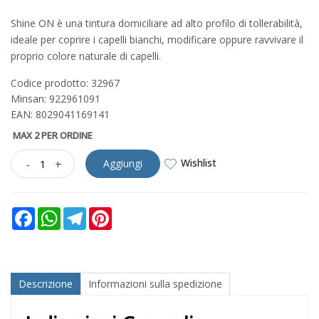
Shine ON è una tintura domiciliare ad alto profilo di tollerabilità,
ideale per coprire i capelli bianchi, modificare oppure ravvivare il
proprio colore naturale di capelli.
Codice prodotto: 32967
Minsan:
922961091
EAN: 8029041169141
MAX 2 PER ORDINE
Wishlist
-
+
Aggiungi
Facebook
WhatsApp
Telegram
Pinterest
Descrizione
Informazioni sulla spedizione