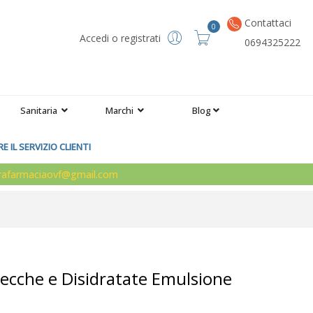
Contattaci
0
Accedi o registrati
0694325222
Sanitaria
Marchi
Blog
 IL SERVIZIO CLIENTI
arafarmaciaovf@gmail.com
Secche e Disidratate Emulsione