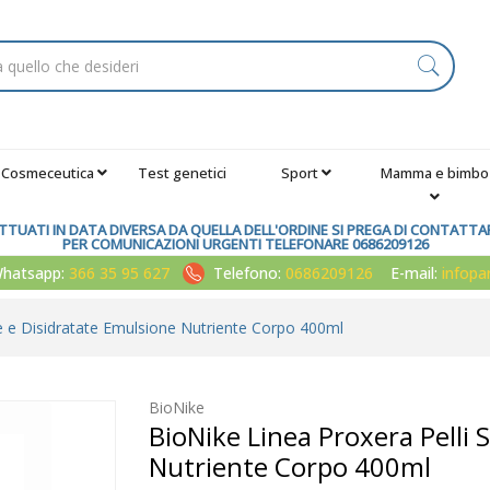
Cosmeceutica
Test genetici
Sport
Mamma e bimbo
TUATI IN DATA DIVERSA DA QUELLA DELL'ORDINE SI PREGA DI CONTATTARE
PER COMUNICAZIONI URGENTI TELEFONARE 0686209126
atsapp:
366 35 95 627
Telefono:
0686209126
E-mail:
infop
e e Disidratate Emulsione Nutriente Corpo 400ml
BioNike
BioNike Linea Proxera Pelli 
Nutriente Corpo 400ml