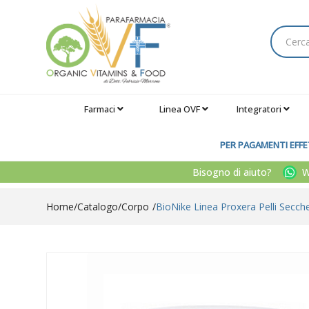
Farmaci
Linea OVF
Integratori
PER PAGAMENTI EFFET
Bisogno di aiuto?
Wh
Home
Catalogo
/
Corpo
BioNike Linea Proxera Pelli Secch