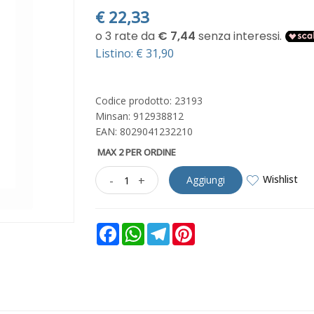
€
22,33
Listino: € 31,90
Codice prodotto: 23193
Minsan:
912938812
EAN: 8029041232210
MAX 2 PER ORDINE
Wishlist
-
+
Aggiungi
Facebook
WhatsApp
Telegram
Pinterest