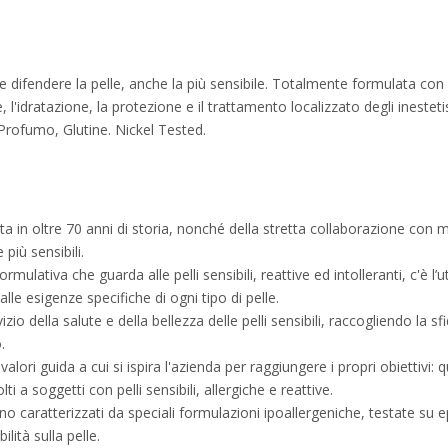
 difendere la pelle, anche la più sensibile. Totalmente formulata con
e, l'idratazione, la protezione e il trattamento localizzato degli ines
Profumo, Glutine. Nickel Tested.
 in oltre 70 anni di storia, nonché della stretta collaborazione con 
 più sensibili.
ormulativa che guarda alle pelli sensibili, reattive ed intolleranti, c'è l’
e esigenze specifiche di ogni tipo di pelle.
io della salute e della bellezza delle pelli sensibili, raccogliendo la s
.
ri guida a cui si ispira l'azienda per raggiungere i propri obiettivi: qu
ti a soggetti con pelli sensibili, allergiche e reattive.
o caratterizzati da speciali formulazioni ipoallergeniche, testate su e
lità sulla pelle.