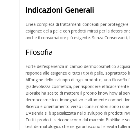
Indicazioni Generali
Linea completa di trattamenti concepiti per proteggere e
esigenze della pelle con prodotti mirati per la detersion
anche il consumatore più esigente. Senza Conservanti, 
Filosofia
Forte dell’esperienza in campo dermocosmetico acquisita
risponde alle esigenze di tutti i tipi di pelle, soprattutto le
All’origine dello sviluppo di ogni prodotto, una filosofia f
gradevolezza cosmetica, per rispondere efficacemente all
BioNike ha scelto di mettere il proprio know how al serviz
dermocosmetico, impegnativo e altamente competitivo
Ricerca e orientamento verso i consumatori sono i due valo
L'Azienda si è specializzata nello sviluppo di prodotti rivol
Tutti i prodotti si riconoscono dal marchio BioNike e son
test dermatologici, che ne garantiscono l'elevata tollerabi