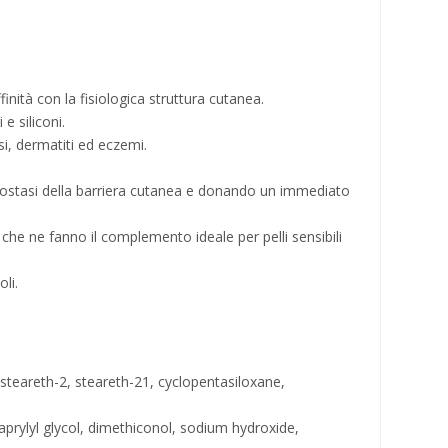
finità con la fisiologica struttura cutanea.
e siliconi.
i, dermatiti ed eczemi.
meostasi della barriera cutanea e donando un immediato
nti che ne fanno il complemento ideale per pelli sensibili
li.
, steareth-2, steareth-21, cyclopentasiloxane,
aprylyl glycol, dimethiconol, sodium hydroxide,