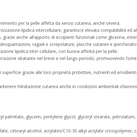
nimento per la pelle affetta da xerosi cutanea, anche severa.
anizzazione lipidica intercellulare, garantisce elevata compatibilità ed af
grazie anche all’apporto di eccipienti funzionali come glicerina, esteri 
, desquamazioni, ragadi e screpolature, placche cutanee e ipercheratos
zazione lipidica inter-cellulare, con buona affinità per la pelle.
e un’azione idratante nel breve e nel lungo periodo, promuovendo l’o
co di superficie grazie alle loro proprietà protettive, nutrienti ed emollie
ntenere l’idratazione cutanea anche in condizioni ambientali sfavorevo
yl palmitate, glycerin, pentylene glycol, glyceryl stearate, petrolatum
late, cetearyl alcohol, acrylates/C10-30 alkyl acrylate crosspolymer, c