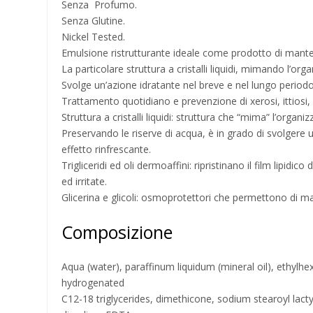
Senza Profumo.
Senza Glutine.
Nickel Tested.
Emulsione ristrutturante ideale come prodotto di mante
La particolare struttura a cristalli liquidi, mimando l’org
Svolge un’azione idratante nel breve e nel lungo periodo, 
Trattamento quotidiano e prevenzione di xerosi, ittiosi
Struttura a cristalli liquidi: struttura che “mima” l’organiz
Preservando le riserve di acqua, è in grado di svolger
effetto rinfrescante.
Trigliceridi ed oli dermoaffini: ripristinano il film lipidi
ed irritate.
Glicerina e glicoli: osmoprotettori che permettono di ma
Composizione
Aqua (water), paraffinum liquidum (mineral oil), ethylhex
hydrogenated
C12-18 triglycerides, dimethicone, sodium stearoyl lacty