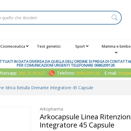
Cosmeceutica
Test genetici
Sport
Mamma e bimbo
TUATI IN DATA DIVERSA DA QUELLA DELL'ORDINE SI PREGA DI CONTATTARE
PER COMUNICAZIONI URGENTI TELEFONARE 0686209126
atsapp:
366 35 95 627
Telefono:
0686209126
E-mail:
infop
ne Idrica Betulla Drenante Integratore 45 Capsule
Arkopharma
Arkocapsule Linea Ritenzion
Integratore 45 Capsule