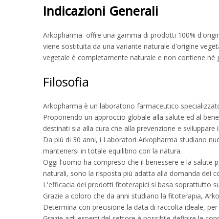
Indicazioni Generali
Arkopharma offre una gamma di prodotti 100% d'origine veg
viene sostituita da una variante naturale d'origine vegeta
vegetale è completamente naturale e non contiene né gl
Filosofia
Arkopharma è un laboratorio farmaceutico specializzato ne
Proponendo un approccio globale alla salute ed al benes
destinati sia alla cura che alla prevenzione e sviluppar
Da più di 30 anni, i Laboratori Arkopharma studiano nuo
mantenersi in totale equilibrio con la natura.
Oggi l'uomo ha compreso che il benessere e la salute posso
naturali, sono la risposta più adatta alla domanda dei 
L'efficacia dei prodotti fitoterapici si basa soprattutto s
Grazie a coloro che da anni studiano la fitoterapia, Arko
Determina con precisione la data di raccolta ideale, per 
Grazie agli esperti del settore è possibile definire le con