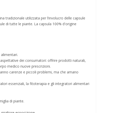
 tradizionale utilizzata per l’involucro delle capsule
lule di tutte le piante. La capsula 100% d'origine
 alimentari.
pettative dei consumatori: offrire prodotti naturali,
corpo medico nuove prescrizioni.
he hanno carenze e piccoli problemi, ma che amano
ri essenziali, la fitoterapia e gli integratori alimentari
iglia di piante.
la migliore esposizione.