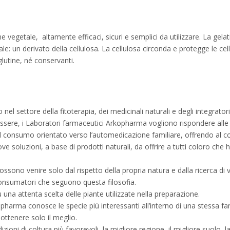
etale, altamente efficaci, sicuri e semplici da utilizzare. La gelatina
le: un derivato della cellulosa. La cellulosa circonda e protegge le cel
utine, né conservanti.
l settore della fitoterapia, dei medicinali naturali e degli integratori
sere, i Laboratori farmaceutici Arkopharma vogliono rispondere alle as
e il consumo orientato verso l’automedicazione familiare, offrendo al 
ve soluzioni, a base di prodotti naturali, da offrire a tutti coloro c
no venire solo dal rispetto della propria natura e dalla ricerca di valo
consumatori che seguono questa filosofia.
u una attenta scelta delle piante utilizzate nella preparazione.
pharma conosce le specie più interessanti all’interno di una stessa fam
ottenere solo il meglio.
dizioni di coltura più favorevoli, la migliore regione, il migliore suolo, 