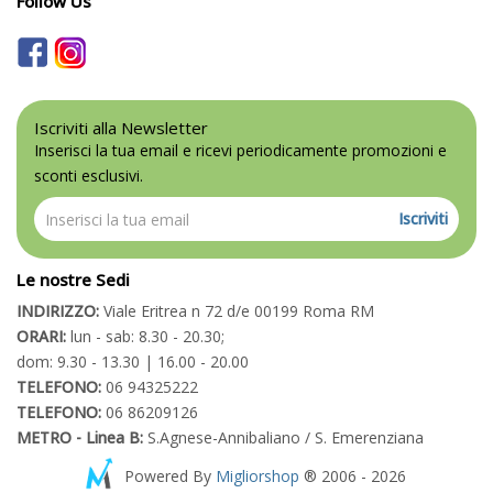
Follow Us
Iscriviti alla Newsletter
Inserisci la tua email e ricevi periodicamente promozioni e
sconti esclusivi.
Iscriviti
Le nostre Sedi
INDIRIZZO:
Viale Eritrea n 72 d/e 00199 Roma RM
ORARI:
lun - sab: 8.30 - 20.30;
dom: 9.30 - 13.30 | 16.00 - 20.00
TELEFONO:
06 94325222
TELEFONO:
06 86209126
METRO - Linea B:
S.Agnese-Annibaliano / S. Emerenziana
Powered By
Migliorshop
® 2006 - 2026