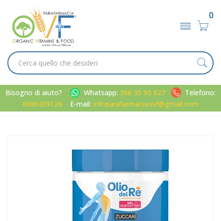
0
Bisogno di aiuto?
Whatsapp:
366 35 95 627
Telefono:
0686209126
E-mail:
infoparafarmaciaovf@gmail.com
Home
Catalogo
/
Ambiente
/
Deodoranti / balsamici
Zuccari Linea Olio del Re Repirazione Gel Respirattivo Sollievo
Leggerezza 50 ml