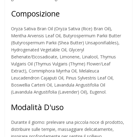
Composizione
Oryza Sativa Bran Oil (Oryza Sativa (Rice) Bran Oil),
Mentha Arvensis Leaf Oil, Butyrospermum Parkii Butter
(Butyrospermum Parkii (Shea Butter) Unsaponifiables),
Hydrogenated Vegetable Oil, Glyceryl
Behenate/Eicosadioate, Limonene, Linalool, Thymus
Vulgaris Oil (Thymus Vulgaris (Thyme) Flower/Leaf
Extract), Commiphora Myrrha Oil, Melaleuca
Leucadendron Cajaputi Oil, Pinus Sylvestris Leaf Oil,
Boswellia Carterii Oil, Lavandula Angustifolia Oil
(Lavandula Angustifolia (Lavender) Oil), Eugenol.
Modalità D'uso
Durante il giorno: prelevare una piccola noce di prodotto,
distribuire sulle tempie, massaggiare delicatamente,
inspirare profondamente per sentire il sollievo.