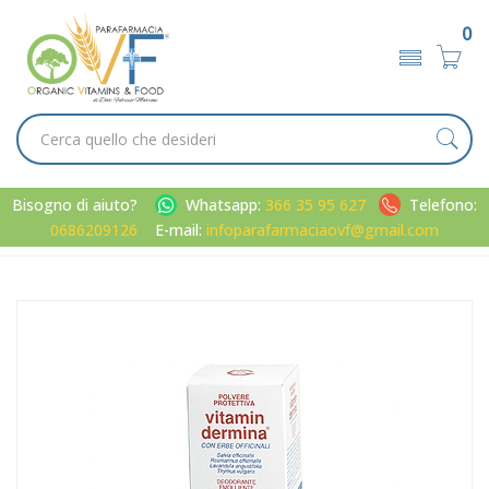
0
Bisogno di aiuto?
Whatsapp:
366 35 95 627
Telefono:
0686209126
E-mail:
infoparafarmaciaovf@gmail.com
Home
Catalogo
/
Corpo
Vitamindermina Linea Corpo Trattamento Lenitivo alle Erbe
Officinali 100 g