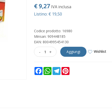
€ 9,27
IVA inclusa
Listino: € 19,50
Codice prodotto: 16980
Minsan:
909448185
EAN: 8004995454130
Wishlist
-
+
Aggiungi
Facebook
WhatsApp
Telegram
Pinterest