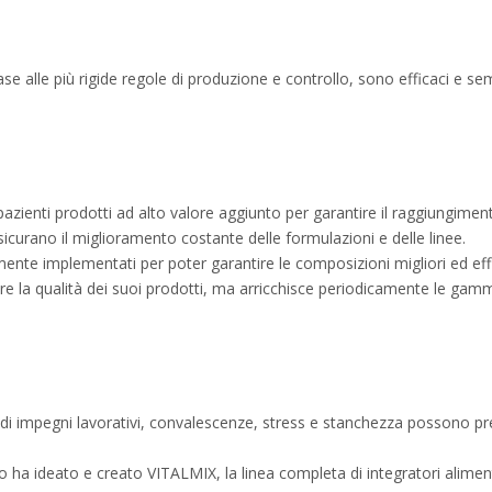
se alle più rigide regole di produzione e controllo, sono efficaci e 
pazienti prodotti ad alto valore aggiunto per garantire il raggiungimento 
curano il miglioramento costante delle formulazioni e delle linee.
ente implementati per poter garantire le composizioni migliori ed effi
are la qualità dei suoi prodotti, ma arricchisce periodicamente le ga
ndi impegni lavorativi, convalescenze, stress e stanchezza possono pre
ha ideato e creato VITALMIX, la linea completa di integratori alimenta