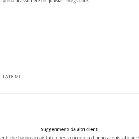
o prima di assumere un qualsiasi integratore.
OLLATE MI
Suggerimenti da altri clienti
lienti che hanno acquistato questo prodotto hanno acquistato anch