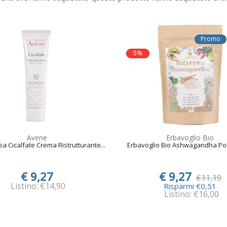
Promo
5%
Avene
Erbavoglio Bio
a Cicalfate Crema Ristrutturante...
Erbavoglio Bio Ashwagandha Pol
€ 9,27
€ 9,27
€11,19
Listino: €14,90
Risparmi €0,51
Listino: €16,00