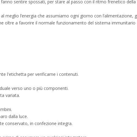
anno sentire spossati, per stare al passo con il ritmo frenetico dell
e al meglio l’energia che assumiamo ogni giorno con l’alimentazione,
e oltre a favorire il normale funzionamento del sistema immunitario con
e l'etichetta per verificarne i contenuti.
ividuale verso uno o più componenti.
eta variata.
ambini.
paro dalla luce.
nte conservato, in confezione integra.