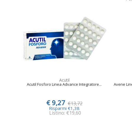
Acutil
Acutil Fosforo Linea Advance Integratore...
Avene Line
€ 9,27
€13,72
Risparmi €1,38
Listino: €19,60