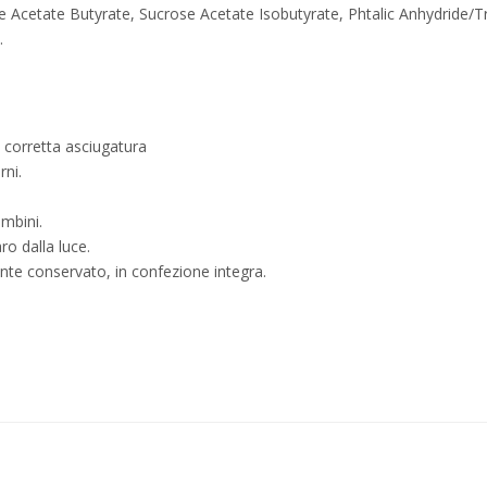
se Acetate Butyrate, Sucrose Acetate Isobutyrate, Phtalic Anhydride/T
.
a corretta asciugatura
rni.
ambini.
ro dalla luce.
nte conservato, in confezione integra.