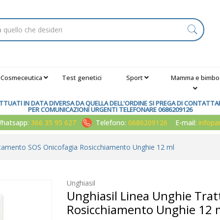
Cosmeceutica
Test genetici
Sport
Mamma e bimbo
TUATI IN DATA DIVERSA DA QUELLA DELL'ORDINE SI PREGA DI CONTATTARE
PER COMUNICAZIONI URGENTI TELEFONARE 0686209126
atsapp:
366 35 95 627
Telefono:
0686209126
E-mail:
infop
attamento SOS Onicofagia Rosicchiamento Unghie 12 ml
Unghiasil
Unghiasil Linea Unghie Tra
Rosicchiamento Unghie 12 