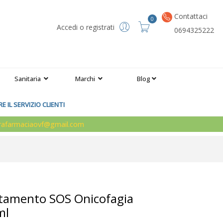
Contattaci
0
Accedi o registrati
0694325222
Sanitaria
Marchi
Blog
 IL SERVIZIO CLIENTI
arafarmaciaovf@gmail.com
ttamento SOS Onicofagia
ml