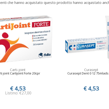
lienti che hanno acquistato questo prodotto hanno acquistato anch
Carti-joint
Curasept
ti joint Cartijoint Forte 20cpr
Curasept Dent 0 12 75mlads
€ 4,53
€ 4,53
Listino: €27,00