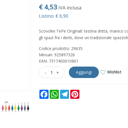
€ 4,53
IVA inclusa
Listino: € 6,90
Scovolini TePe Originali: testina dritta, manico c
gli spazi fra i denti, dove un tradizionale spazzol
Codice prodotto: 29635
Minsan:
925897326
EAN: 7317400010861
Wishlist
-
+
Aggiungi
Facebook
WhatsApp
Telegram
Pinterest