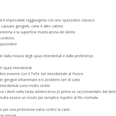
ed è impossibile raggiungerla con uno spazzolino classico.
usare gengiviti, carie e alito cattivo.
 esterna e la superficie masticatoria del dente.
ascondono.
 spazzolino
e dalla misura degli spazi interdentali e dalle preferenze.
i spazi interdentali.
lino insieme con il TePe Gel Interdentale al Fluoro.
er gengive infiammate e/o problemi seri di carie.
interdentali sono molto stretti.
 tra i denti nella tarda adolescenza (o prima se raccomandato dal denti
isulta essere un modo più semplice rispetto al filo normale.
ro per una protezione extra contro la carie.
ove misure.