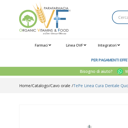
Farmaci
Linea OVF
Integratori
PER PAGAMENTI EFFET
Bisogno di aiuto?
Wh
Home
Catalogo
/
Cavo orale
TePe Linea Cura Dentale Quoti