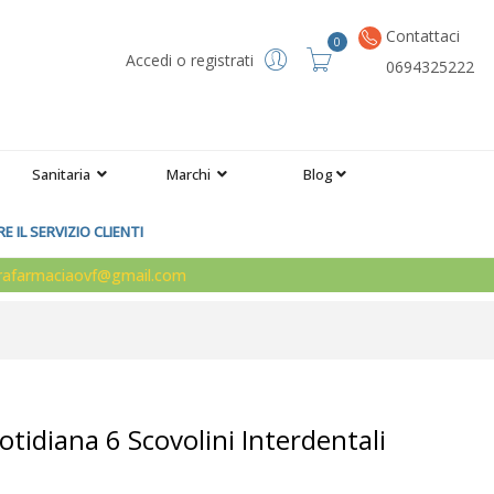
Contattaci
0
Accedi o registrati
0694325222
Sanitaria
Marchi
Blog
 IL SERVIZIO CLIENTI
arafarmaciaovf@gmail.com
tidiana 6 Scovolini Interdentali