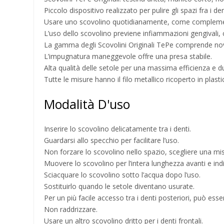
Piccolo dispositivo realizzato per pulire gli spazi fra i d
Usare uno scovolino quotidianamente, come complemento
L’uso dello scovolino previene infiammazioni gengivali, ca
La gamma degli Scovolini Originali TePe comprende nove 
L’impugnatura maneggevole offre una presa stabile.
Alta qualità delle setole per una massima efficienza e d
Tutte le misure hanno il filo metallico ricoperto in plast
Modalità D'uso
Inserire lo scovolino delicatamente tra i denti.
Guardarsi allo specchio per facilitare l’uso.
Non forzare lo scovolino nello spazio, scegliere una mis
Muovere lo scovolino per l’intera lunghezza avanti e indi
Sciacquare lo scovolino sotto l’acqua dopo l’uso.
Sostituirlo quando le setole diventano usurate.
Per un più facile accesso tra i denti posteriori, può ess
Non raddrizzare.
Usare un altro scovolino dritto per i denti frontali.