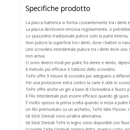
Specifiche prodotto
La placca batterica si forma costantemente tra i denti 
La placca dev’essere rimossa regolarmente, o potrebbe ca
Lo spazzolino tradizionale pulisce solo la parte interna,
Non pulisce la superficie tra i denti, dove i batteri si n
Uno scovolino interdentale pulisce tra i denti dove uno
non arriva.
Ci sono diversi modi per pulire fra dente e dente, dipend
Il metodo più efficace è l’utilizzo dello scovolino.
TePe offre 9 misure di scovolini per adeguarsi a different
Per una protezione extra contro la carie è utile lo scovo
TePe offre anche un gel a base di Clorexidina e fluoro p
Il Filo Interdentale può essere efficace quando gli spazi 
È molto spesso la prima scelta quando si inizia a pulire
Un filo premontato su un archetto, TePe Mini Flosser, r
Gli Stick Dentali sono un’altra alternativa.
Gli Stick Dentali TePe in legno sono disponibili con fluo
Scovolini TePe Originali: testina dritta, manico corto, n