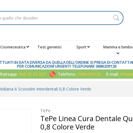
Cosmeceutica
Test genetici
Sport
Mamma e bimbo
TUATI IN DATA DIVERSA DA QUELLA DELL'ORDINE SI PREGA DI CONTATTARE
PER COMUNICAZIONI URGENTI TELEFONARE 0686209126
atsapp:
366 35 95 627
Telefono:
0686209126
E-mail:
infop
diana 6 Scovolini Interdentali 0,8 Colore Verde
TePe
TePe Linea Cura Dentale Quo
0,8 Colore Verde