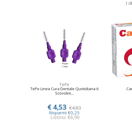
I c
TePe
TePe Linea Cura Dentale Quotidiana 6
Car
Scovolini...
€ 4,53
€4,83
Risparmi €0,25
Listino: €6,90