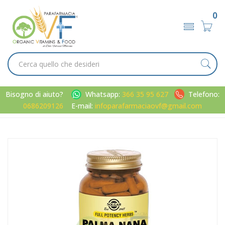
0
Bisogno di aiuto?
Whatsapp:
366 35 95 627
Telefono:
0686209126
E-mail:
infoparafarmaciaovf@gmail.com
Home
Catalogo
/
Minerali / Vitamine / Aminoacidi
Solgar Dong Quai Integratore 100 Capsule