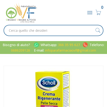
0
Bisogno di aiuto?
Whatsapp:
366 35 95 627
Telefono:
0686209126
E-mail:
infoparafarmaciaovf@gmail.com
Home
Catalogo
/
Corpo
/
Piedi
Scholl Linea Secchezza Specifica Trattamento Rigenerante
Pelle Secca 50 ml