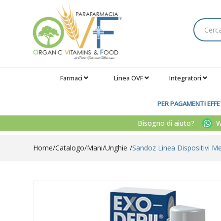
Farmaci
Linea OVF
Integratori
PER PAGAMENTI EFFET
Bisogno di aiuto?
Wh
Home
Catalogo
/
Mani
/
Unghie
Sandoz Linea Dispositivi Med