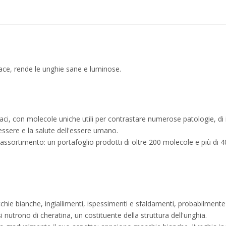
ace, rende le unghie sane e luminose.
aci, con molecole uniche utili per contrastare numerose patologie, di 
enessere e la salute dell'essere umano.
 e l’assortimento: un portafoglio prodotti di oltre 200 molecole e più di 
e bianche, ingiallimenti, ispessimenti e sfaldamenti, probabilmente s
si nutrono di cheratina, un costituente della struttura dell'unghia.