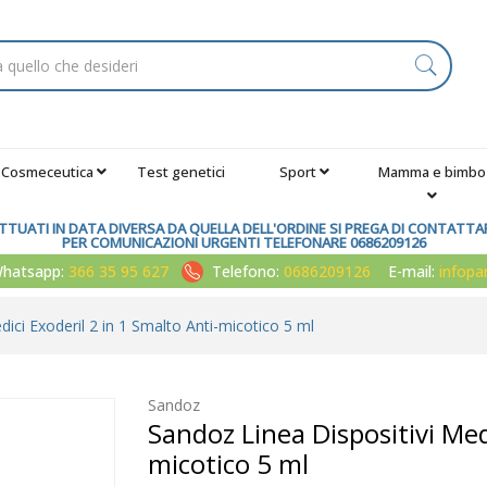
Cosmeceutica
Test genetici
Sport
Mamma e bimbo
TUATI IN DATA DIVERSA DA QUELLA DELL'ORDINE SI PREGA DI CONTATTARE
PER COMUNICAZIONI URGENTI TELEFONARE 0686209126
atsapp:
366 35 95 627
Telefono:
0686209126
E-mail:
infop
ici Exoderil 2 in 1 Smalto Anti-micotico 5 ml
Sandoz
Sandoz Linea Dispositivi Med
micotico 5 ml