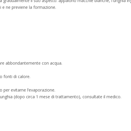
 gradualmente il suo aspetto: appaiono macchie bianche, l'unghia ingial
si e ne previene la formazione.
quare abbondantemente con acqua.
 fonti di calore.
o per evitarne l’evaporazione.
dell'unghia (dopo circa 1 mese di trattamento), consultate il medico.