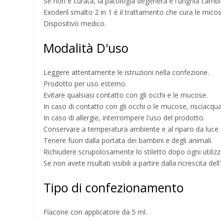
Se non è curata, la patologia degenera e l'unghia cambia
Exoderil smalto 2 in 1 è il trattamento che cura le mico
Dispositivo medico.
Modalità D'uso
Leggere attentamente le istruzioni nella confezione.
Prodotto per uso esterno.
Evitare qualsiasi contatto con gli occhi e le mucose.
In caso di contatto con gli occhi o le mucose, risciac
In caso di allergie, interrompere l'uso del prodotto.
Conservare a temperatura ambiente e al riparo da luce o
Tenere fuori dalla portata dei bambini e degli animali.
Richiudere scrupolosamente lo stiletto dopo ogni utilizz
Se non avete risultati visibili a partire dalla ricrescita 
Tipo di confezionamento
Flacone con applicatore da 5 ml.