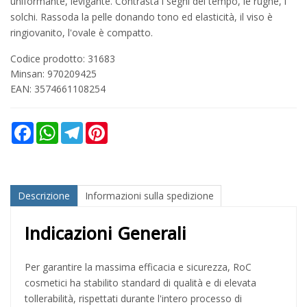
uniformante, levigante. Contrasta i segni del tempo, le rughe, i
solchi. Rassoda la pelle donando tono ed elasticità, il viso è
ringiovanito, l'ovale è compatto.
Codice prodotto: 31683
Minsan:
970209425
EAN: 3574661108254
Facebook
WhatsApp
Telegram
Pinterest
Descrizione
Informazioni sulla spedizione
Indicazioni Generali
Per garantire la massima efficacia e sicurezza, RoC
cosmetici ha stabilito standard di qualità e di elevata
tollerabilità, rispettati durante l'intero processo di