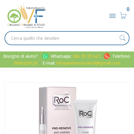
0
Bisogno di aiuto?
Whatsapp:
366 35 95 627
Telefono:
0686209126
E-mail:
infoparafarmaciaovf@gmail.com
Home
Catalogo
/
Viso
RoC Linea Pro-Renove Anti-Invecchiamento Fluido Viso Pelli
Normali e Miste 40 ml