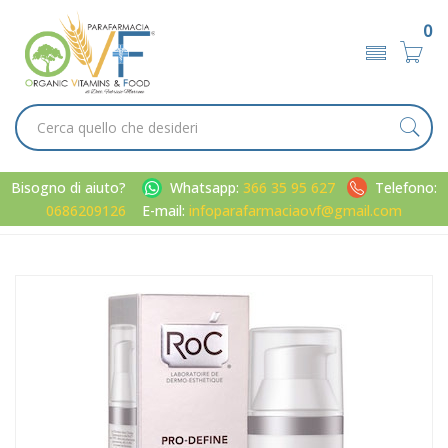
0
Bisogno di aiuto?
Whatsapp:
366 35 95 627
Telefono:
0686209126
E-mail:
infoparafarmaciaovf@gmail.com
Home
Catalogo
/
Viso
RoC Linea Pro-Define Anti-Rilassamento Fluido Rassodante
Concentrato Viso 50 ml