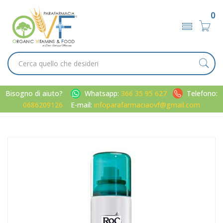
0
Bisogno di aiuto?
Whatsapp:
366 35 95 627
Telefono:
0686209126
E-mail:
infoparafarmaciaovf@gmail.com
Home
Catalogo
/
Uomo
/
Profumi / deodoranti
RoC Linea Deodoranti Keops Deodorante Spray Secco Senza
Alcool 150 ml