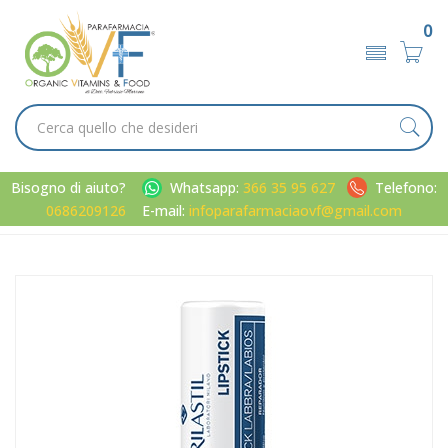
0
Bisogno di aiuto?
Whatsapp:
366 35 95 627
Telefono:
0686209126
E-mail:
infoparafarmaciaovf@gmail.com
Home
Catalogo
/
Patologie di bocca e labbra
Rilastil Linea Nutriente Profonda Stick Riparatore Protettivo
Labbra 4,6 g