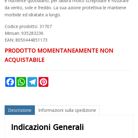
e nutriente quotidiano, per labbra molto screpolate e fissurate
da vento, sole e freddo. La sua azione protettiva le mantiene
morbide ed idratate a lungo.
Codice prodotto: 31707
Minsan:
935283236
EAN: 8050444851173
PRODOTTO MOMENTANEAMENTE NON
ACQUISTABILE
Facebook
WhatsApp
Telegram
Pinterest
Descrizione
Informazioni sulla spedizione
Indicazioni Generali