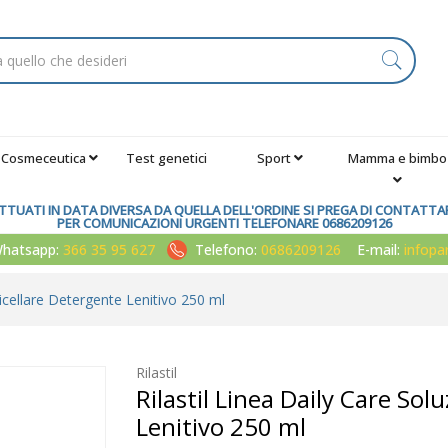
Cosmeceutica
Test genetici
Sport
Mamma e bimbo
TUATI IN DATA DIVERSA DA QUELLA DELL'ORDINE SI PREGA DI CONTATTARE
PER COMUNICAZIONI URGENTI TELEFONARE 0686209126
atsapp:
366 35 95 627
Telefono:
0686209126
E-mail:
infop
Micellare Detergente Lenitivo 250 ml
Rilastil
Rilastil Linea Daily Care So
Lenitivo 250 ml