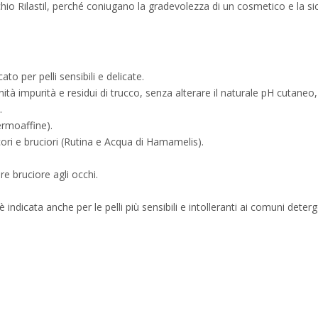
chio Rilastil, perché coniugano la gradevolezza di un cosmetico e la 
o per pelli sensibili e delicate.
à impurità e residui di trucco, senza alterare il naturale pH cutaneo,
.
ermoaffine).
cori e bruciori (Rutina e Acqua di Hamamelis).
e bruciore agli occhi.
indicata anche per le pelli più sensibili e intolleranti ai comuni deterge