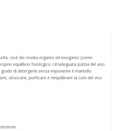
ità, cioè dei residui organici ed inorganici (come
proprio equilibrio fisiologico. Un’adeguata pulizia del viso
 grado di detergerla senza impoverire il mantello
re, struccare, purificare e riequilibrare la cute del viso
rotezione.