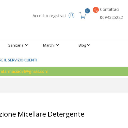
Contattaci
0
Accedi o registrati
0694325222
Sanitaria
Marchi
Blog
 IL SERVIZIO CLIENTI
arafarmaciaovf@gmail.com
luzione Micellare Detergente