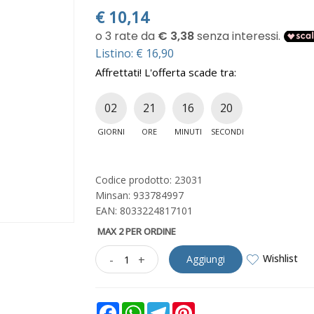
€
10,14
Listino: € 16,90
Affrettati! L'offerta scade tra:
02
21
16
18
GIORNI
ORE
MINUTI
SECONDI
Codice prodotto: 23031
Minsan:
933784997
EAN: 8033224817101
MAX 2 PER ORDINE
Wishlist
-
+
Aggiungi
Facebook
WhatsApp
Telegram
Pinterest