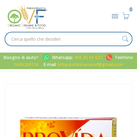
0
Bisogno di aiuto?
Whatsapp:
366 35 95 627
Telefono:
0686209126
E-mail:
infoparafarmaciaovf@gmail.com
Home
Catalogo
/
Metabolismo
Optima Naturals Linea Digestione Sana Provida Enzimatico
Integratore 30 Capsule