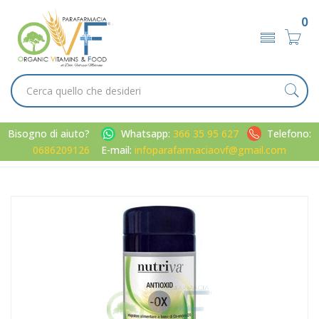
0
Bisogno di aiuto?
Whatsapp:
366 35 95 627
Telefono:
0686209126
E-mail:
infoparafarmaciaovf@gmail.com
Home
Catalogo
/
Minerali / Vitamine / Aminoacidi
Nutriva Linea Antiossidante Antioxid-OX Integratore 30
Capsule Softgel