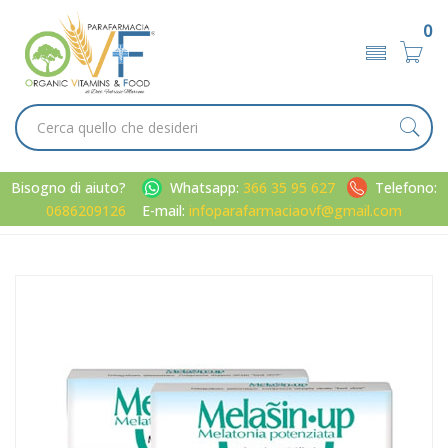
0
Bisogno di aiuto?
Whatsapp:
366 35 95 627
Telefono:
0686209126
E-mail:
infoparafarmaciaovf@gmail.com
Home
Catalogo
/
Minerali / Vitamine / Aminoacidi
Melasin Linea Sonno e Serenità UP Integratore Alimentare 60
Compresse