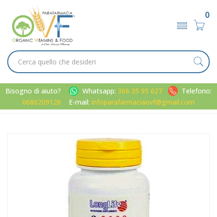
0
Bisogno di aiuto?
Whatsapp:
366 35 95 627
Telefono:
0686209126
E-mail:
infoparafarmaciaovf@gmail.com
Home
Catalogo
/
Minerali / Vitamine / Aminoacidi
LongLife C 2000 30 Tavolette