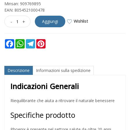
Minsan:
909769895
EAN: 8054521000478
Wishlist
-
+
Aggiungi
Facebook
WhatsApp
Telegram
Pinterest
Descrizione
Informazioni sulla spedizione
Indicazioni Generali
Riequilibrante che aiuta a ritrovare il naturale benessere
Specifiche prodotto
Phoenix è presente nel settore salute da oltre 20 anni,