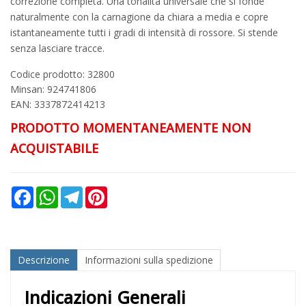
correzione completa. Una tonalità universale che si fonde
naturalmente con la carnagione da chiara a media e copre
istantaneamente tutti i gradi di intensità di rossore. Si stende
senza lasciare tracce.
Codice prodotto: 32800
Minsan:
924741806
EAN: 3337872414213
PRODOTTO MOMENTANEAMENTE NON
ACQUISTABILE
Facebook
WhatsApp
Telegram
Pinterest
Descrizione
Informazioni sulla spedizione
Indicazioni Generali