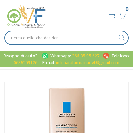
0
Bisogno di aiuto?
Whatsapp:
366 35 95 627
Telefono:
0686209126
E-mail:
infoparafarmaciaovf@gmail.com
Home
Catalogo
/
Viso
La Roche Posay Linea Rosaliac Trattamento Quotidiano
Uniformante Correttivo 50ml