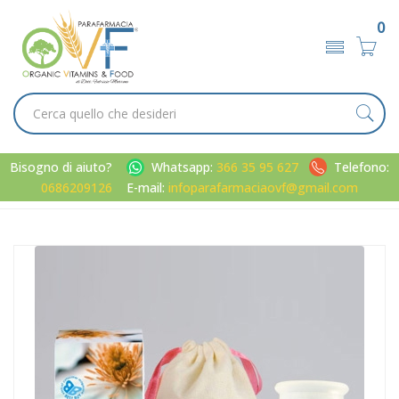
0
Bisogno di aiuto?
Whatsapp:
366 35 95 627
Telefono:
0686209126
E-mail:
infoparafarmaciaovf@gmail.com
Home
Catalogo
/
Contraccettivi
La Bottega della Luna Linea Donna Mooncup Confezione da 1
Coppetta Taglia B