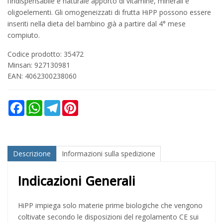
l’indispensabile e naturale apporto di vitamine, minerali e
oligoelementi. Gli omogeneizzati di frutta HiPP possono essere
inseriti nella dieta del bambino già a partire dal 4° mese
compiuto.
Codice prodotto: 35472
Minsan:
927130981
EAN: 4062300238060
Facebook
WhatsApp
Telegram
Pinterest
Descrizione
Informazioni sulla spedizione
Indicazioni Generali
HiPP impiega solo materie prime biologiche che vengono
coltivate secondo le disposizioni del regolamento CE sui