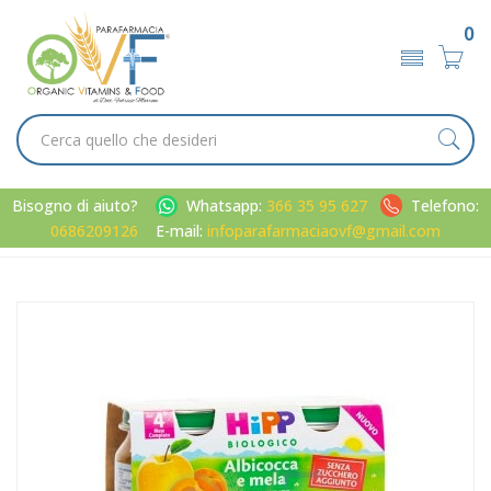
0
Bisogno di aiuto?
Whatsapp:
366 35 95 627
Telefono:
0686209126
E-mail:
infoparafarmaciaovf@gmail.com
Home
Catalogo
/
Infanzia
/
Alimentazione
HiPP Linea Svezzamento Omogeneizzato Bio Frutta Mela
Albicocca 2 Vasi mesi 4+