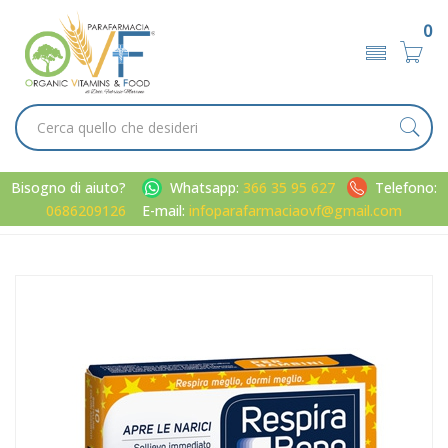
0
Bisogno di aiuto?
Whatsapp:
366 35 95 627
Telefono:
0686209126
E-mail:
infoparafarmaciaovf@gmail.com
Home
Catalogo
/
D.P.I.
GlaxoSmithKline Linea RespiraBene 10 Bretelline Nasali
Bambini Pelli Normali