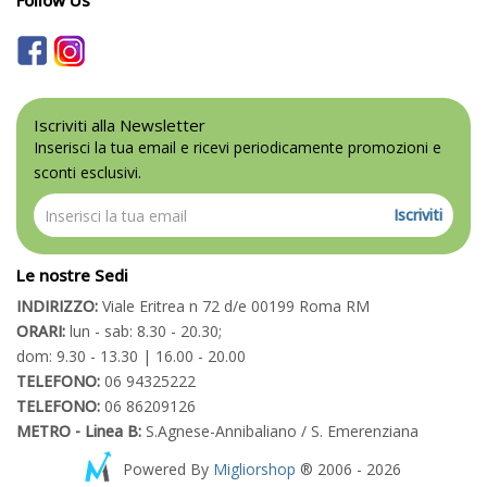
Follow Us
Iscriviti alla Newsletter
Inserisci la tua email e ricevi periodicamente promozioni e
sconti esclusivi.
Iscriviti
Le nostre Sedi
INDIRIZZO:
Viale Eritrea n 72 d/e 00199 Roma RM
ORARI:
lun - sab: 8.30 - 20.30;
dom: 9.30 - 13.30 | 16.00 - 20.00
TELEFONO:
06 94325222
TELEFONO:
06 86209126
METRO - Linea B:
S.Agnese-Annibaliano / S. Emerenziana
Powered By
Migliorshop
® 2006 - 2026