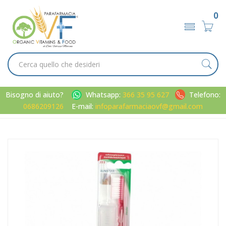
0
Bisogno di aiuto?
Whatsapp:
366 35 95 627
Telefono:
0686209126
E-mail:
infoparafarmaciaovf@gmail.com
Home
Catalogo
/
Cavo orale
GUM Linea Igiene Dentale Quotidiana Classic 311 Spazzolino
Morbido Slender