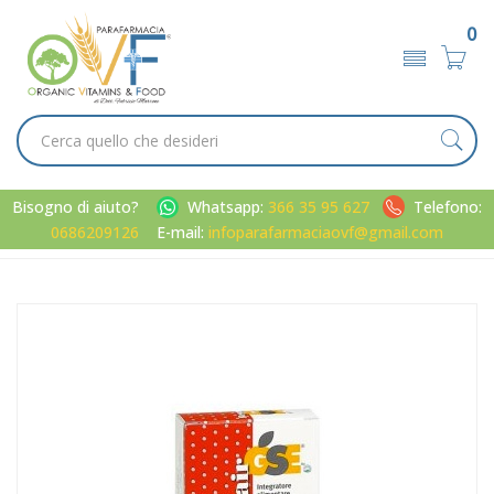
0
Bisogno di aiuto?
Whatsapp:
366 35 95 627
Telefono:
0686209126
E-mail:
infoparafarmaciaovf@gmail.com
Home
Catalogo
/
Metabolismo
GSE Linea Stomaco Sano Repair Integratore Alimentare 45
Compresse