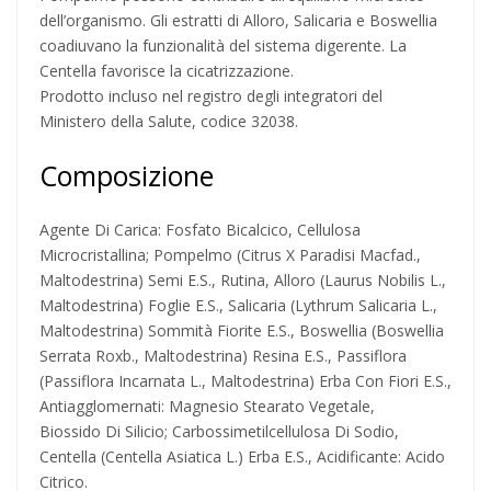
dell’organismo. Gli estratti di Alloro, Salicaria e Boswellia
coadiuvano la funzionalità del sistema digerente. La
Centella favorisce la cicatrizzazione.
Prodotto incluso nel registro degli integratori del
Ministero della Salute, codice 32038.
Composizione
Agente Di Carica: Fosfato Bicalcico, Cellulosa
Microcristallina; Pompelmo (Citrus X Paradisi Macfad.,
Maltodestrina) Semi E.S., Rutina, Alloro (Laurus Nobilis L.,
Maltodestrina) Foglie E.S., Salicaria (Lythrum Salicaria L.,
Maltodestrina) Sommità Fiorite E.S., Boswellia (Boswellia
Serrata Roxb., Maltodestrina) Resina E.S., Passiflora
(Passiflora Incarnata L., Maltodestrina) Erba Con Fiori E.S.,
Antiagglomernati: Magnesio Stearato Vegetale,
Biossido Di Silicio; Carbossimetilcellulosa Di Sodio,
Centella (Centella Asiatica L.) Erba E.S., Acidificante: Acido
Citrico.