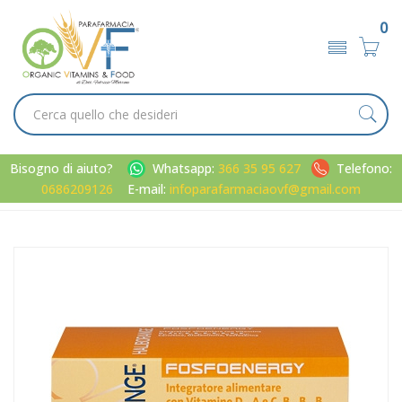
0
Bisogno di aiuto?
Whatsapp:
366 35 95 627
Telefono:
0686209126
E-mail:
infoparafarmaciaovf@gmail.com
Home
Catalogo
/
Minerali / Vitamine / Aminoacidi
Eurospital Linea Vitamine Minerali Haliborange Fosfoenergy 10
Flaconcini 10 ml