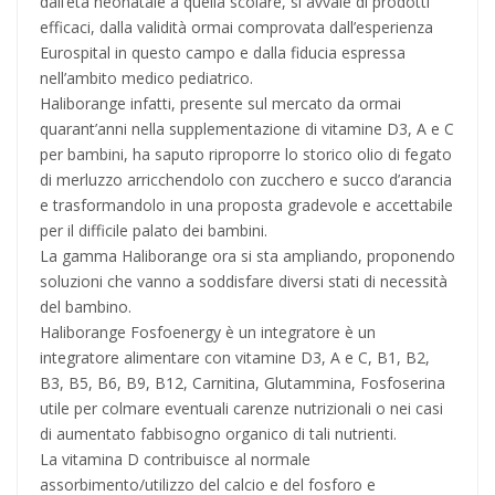
dall’età neonatale a quella scolare, si avvale di prodotti
efficaci, dalla validità ormai comprovata dall’esperienza
Eurospital in questo campo e dalla fiducia espressa
nell’ambito medico pediatrico.
Haliborange infatti, presente sul mercato da ormai
quarant’anni nella supplementazione di vitamine D3, A e C
per bambini, ha saputo riproporre lo storico olio di fegato
di merluzzo arricchendolo con zucchero e succo d’arancia
e trasformandolo in una proposta gradevole e accettabile
per il difficile palato dei bambini.
La gamma Haliborange ora si sta ampliando, proponendo
soluzioni che vanno a soddisfare diversi stati di necessità
del bambino.
Haliborange Fosfoenergy è un integratore è un
integratore alimentare con vitamine D3, A e C, B1, B2,
B3, B5, B6, B9, B12, Carnitina, Glutammina, Fosfoserina
utile per colmare eventuali carenze nutrizionali o nei casi
di aumentato fabbisogno organico di tali nutrienti.
La vitamina D contribuisce al normale
assorbimento/utilizzo del calcio e del fosforo e