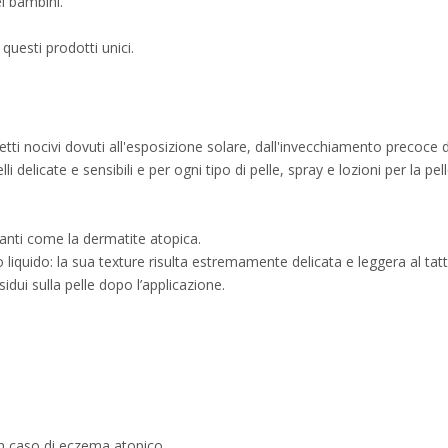
ei bambini.
uesti prodotti unici.
fetti nocivi dovuti all'esposizione solare, dall'invecchiamento precoce 
li delicate e sensibili e per ogni tipo di pelle, spray e lozioni per la p
tanti come la dermatite atopica.
ato liquido: la sua texture risulta estremamente delicata e leggera al tatt
idui sulla pelle dopo l’applicazione.
in caso di eczema atopico.