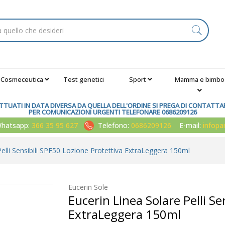
Cosmeceutica
Test genetici
Sport
Mamma e bimbo
TUATI IN DATA DIVERSA DA QUELLA DELL'ORDINE SI PREGA DI CONTATTARE
PER COMUNICAZIONI URGENTI TELEFONARE 0686209126
atsapp:
366 35 95 627
Telefono:
0686209126
E-mail:
infop
Pelli Sensibili SPF50 Lozione Protettiva ExtraLeggera 150ml
Eucerin Sole
Eucerin Linea Solare Pelli Se
ExtraLeggera 150ml