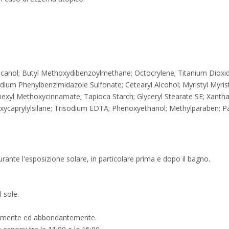
ecanol; Butyl Methoxydibenzoylmethane; Octocrylene; Titanium Dioxid
odium Phenylbenzimidazole Sulfonate; Cetearyl Alcohol; Myristyl Myris
ylhexyl Methoxycinnamate; Tapioca Starch; Glyceryl Stearate SE; Xanth
oxycaprylylsilane; Trisodium EDTA; Phenoxyethanol; Methylparaben; P
te l'esposizione solare, in particolare prima e dopo il bagno.
 sole.
atamente ed abbondantemente.