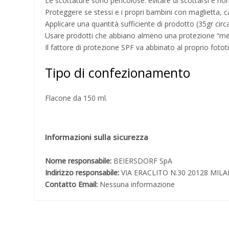
Le scottature sono pericolose: evitare di scottarsi e non 
Proteggere se stessi e i propri bambini con maglietta, ca
Applicare una quantità sufficiente di prodotto (35gr circ
Usare prodotti che abbiano almeno una protezione “m
Il fattore di protezione SPF va abbinato al proprio fotot
Tipo di confezionamento
Flacone da 150 ml.
Informazioni sulla sicurezza
Nome responsabile:
BEIERSDORF SpA
Indirizzo responsabile:
VIA ERACLITO N.30 20128 MIL
Contatto Email:
Nessuna informazione