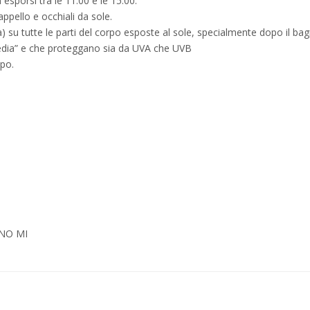
esporsi tra le 11:00 e le 15:00.
ppello e occhiali da sole.
a) su tutte le parti del corpo esposte al sole, specialmente dopo il ba
edia” e che proteggano sia da UVA che UVB
ipo.
ANO MI