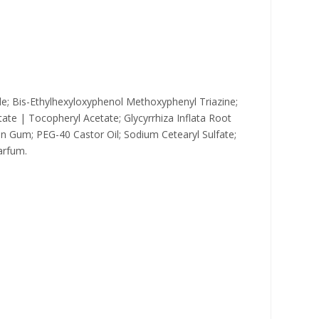
e; Bis-Ethylhexyloxyphenol Methoxyphenyl Triazine;
tate | Tocopheryl Acetate; Glycyrrhiza Inflata Root
an Gum; PEG-40 Castor Oil; Sodium Cetearyl Sulfate;
arfum.