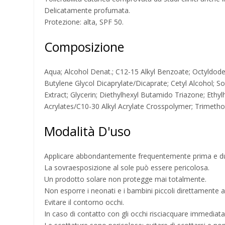
Delicatamente profumata.
Protezione: alta, SPF 50.
Composizione
Aqua; Alcohol Denat.; C12-15 Alkyl Benzoate; Octyldod
Butylene Glycol Dicaprylate/Dicaprate; Cetyl Alcohol; S
Extract; Glycerin; Diethylhexyl Butamido Triazone; Eth
Acrylates/C10-30 Alkyl Acrylate Crosspolymer; Trimeth
Modalità D'uso
Applicare abbondantemente frequentemente prima e duran
La sovraesposizione al sole può essere pericolosa.
Un prodotto solare non protegge mai totalmente.
Non esporre i neonati e i bambini piccoli direttamente al
Evitare il contorno occhi.
In caso di contatto con gli occhi risciacquare immedi