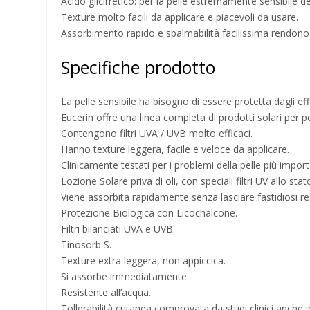
Acido glicirretico: per la pelle estremamente sensibile d
Texture molto facili da applicare e piacevoli da usare.
Assorbimento rapido e spalmabilità facilissima rendono q
Specifiche prodotto
La pelle sensibile ha bisogno di essere protetta dagli ef
Eucerin offre una linea completa di prodotti solari per pel
Contengono filtri UVA / UVB molto efficaci.
Hanno texture leggera, facile e veloce da applicare.
Clinicamente testati per i problemi della pelle più impor
Lozione Solare priva di oli, con speciali filtri UV allo st
Viene assorbita rapidamente senza lasciare fastidiosi res
Protezione Biologica con Licochalcone.
Filtri bilanciati UVA e UVB.
Tinosorb S.
Texture extra leggera, non appiccica.
Si assorbe immediatamente.
Resistente all’acqua.
Tollerabilità cutanea comprovata da studi clinici anche 