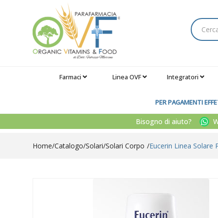
Farmaci
Linea OVF
Integratori
PER PAGAMENTI EFFET
Bisogno di aiuto?
Wh
Home
Catalogo
/
Solari
/
Solari Corpo
Eucerin Linea Solare 